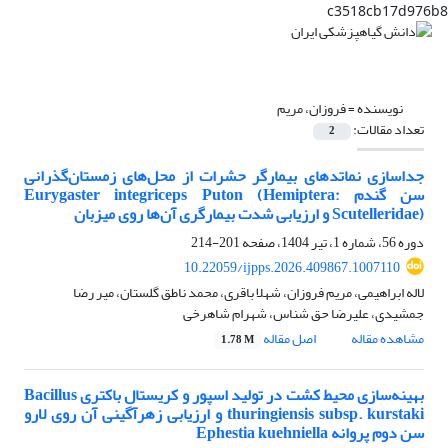
c3518cb17d976b8
نویسنده =
فروزان، مریم
تعداد مقالات:
2
جداسازی نماتدهای بیمارگر حشرات از محل‌های زمستان‌گذرانی
سن گندم Eurygaster integriceps Puton (Hemiptera:
Scutelleridae) و ارزیابی شدت بیمارگری‌ آن‌ها روی میزبان
دوره 56، شماره 1، تیر 1404، صفحه
201-214
10.22059/ijpps.2026.409867.1007110
لاله ابراهیمی، مریم فروزان، شهلا باقری، محمد ناطق گلستان، میر رضا
جمشیدی، علیرضا حق شناس، شهرام شاهرخی
مشاهده مقاله
اصل مقاله
1.78 M
بهینه‌سازی محیط کشت در تولید اسپور و کریستال باکتری Bacillus
thuringiensis subsp. kurstaki و ارزیابی زهرآگینی آن روی لارو
سن دوم پروانه Ephestia kuehniella