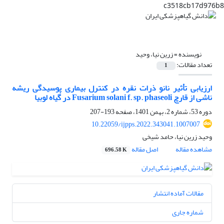
c3518cb17d976b8
نویسنده =
زرین نیا، وحید
تعداد مقالات:
1
ارزیابی تأثیر نانو ذرات نقره در کنترل بیماری پوسیدگی ریشه
ناشی از قارچ Fusarium solani f. sp. phaseoli در گیاه لوبیا
دوره 53، شماره 2، بهمن 1401، صفحه
193-207
10.22059/ijpps.2022.343041.1007007
وحید زرین نیا، حامد شیخی
مشاهده مقاله
اصل مقاله
696.58 K
مقالات آماده انتشار
شماره جاری