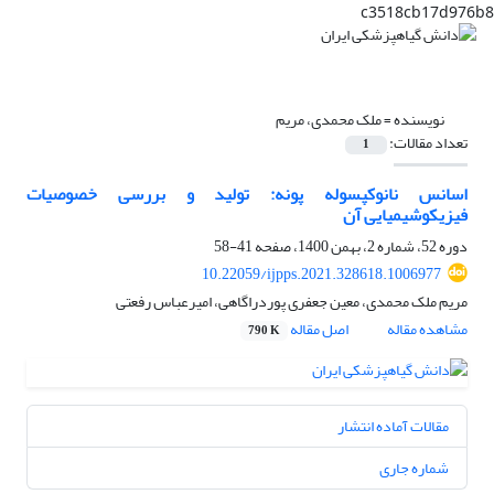
c3518cb17d976b8
نویسنده =
ملک محمدی، مریم
تعداد مقالات:
1
اسانس نانوکپسوله پونه: تولید و بررسی خصوصیات
فیزیکوشیمیایی آن
دوره 52، شماره 2، بهمن 1400، صفحه
41-58
10.22059/ijpps.2021.328618.1006977
مریم ملک محمدی، معین جعفری پوردراگاهی، امیرعباس رفعتی
مشاهده مقاله
اصل مقاله
790 K
مقالات آماده انتشار
شماره جاری