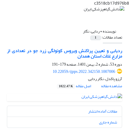
c3518cb17d976b8
نویسنده =
ردایی، نگار
تعداد مقالات:
1
ردیابی و تعیین پراکنش ویروس کوتولگی زرد جو در تعدادی از
مزارع غلات استان همدان
دوره 53، شماره 2، بهمن 1401، صفحه
179-191
10.22059/ijpps.2022.342150.1007006
آرزو پاکدل، نگار ردایی
مشاهده مقاله
اصل مقاله
1022.47 K
مقالات آماده انتشار
شماره جاری