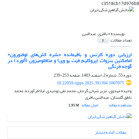
c3518cb17d976b8
نویسنده =
باقری، عبدالنبی
تعداد مقالات:
1
ارزیابی دوره کارنس و باقیمانده حشره کش‌های لوفنورون+
امامکتین بنزوات (پروکلیم فیت یو وی) و متافلومیزون (آلورد) در
گوجه فرنگی
دوره 55، شماره 2، اسفند 1403، صفحه
253-239
10.22059/ijpps.2025.391394.1007075
وحیده مهدوی، عزیز شیخی گرجان، محمد تقی توحیدی، لیلا فرآورده، محمد
ناطق گلستان، عبدالنبی باقری
مشاهده مقاله
اصل مقاله
1.95 M
مقالات آماده انتشار