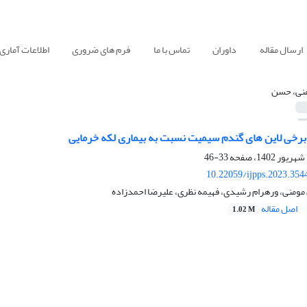
ارسال مقاله
داوران
تماس با ما
فرم های ضروری
اطلاعات آماری
نی، حسن
رخی لاین های گندم سیمیت نسبت به بیماری لکه خرمایی
33-46
10.22059/ijpps.2023.354
مومنی، ورهرام رشیدی، فهیمه نظری، علیرضا احمدزاده
اصل مقاله
1.02 M