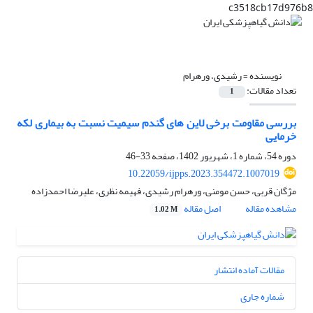
c3518cb17d976b8
نویسنده =
رشیدی، ورهرام
تعداد مقالات:
1
بررسی مقاومت برخی لاین های گندم سیمیت نسبت به بیماری لکه
خرمایی
دوره 54، شماره 1، شهریور 1402، صفحه
33-46
10.22059/ijpps.2023.354472.1007019
مژگان قربی، حسن مومنی، ورهرام رشیدی، فهیمه نظری، علیرضا احمدزاده
مشاهده مقاله
اصل مقاله
1.02 M
مقالات آماده انتشار
شماره جاری