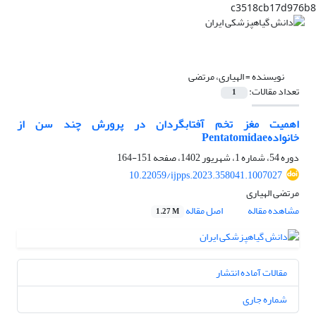
c3518cb17d976b8
نویسنده =
الهیاری، مرتضی
تعداد مقالات:
1
اهمیت مغز تخم آفتابگردان در پرورش چند سن از
خانوادهPentatomidae
دوره 54، شماره 1، شهریور 1402، صفحه
151-164
10.22059/ijpps.2023.358041.1007027
مرتضی الهیاری
مشاهده مقاله
اصل مقاله
1.27 M
مقالات آماده انتشار
شماره جاری