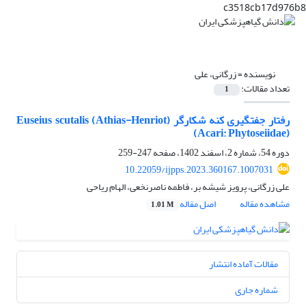
c3518cb17d976b8
نویسنده =
زرگانی، علی
تعداد مقالات:
1
رفتار جفتگیری کنه شکارگر Euseius scutalis (Athias-Henriot)
(Acari: Phytoseiidae)
دوره 54، شماره 2، اسفند 1402، صفحه
247-259
10.22059/ijpps.2023.360167.1007031
علی زرگانی، پرویز شیشه بر، فاطمه ناصرنخعی، الهام ریاحی
مشاهده مقاله
اصل مقاله
1.01 M
مقالات آماده انتشار
شماره جاری