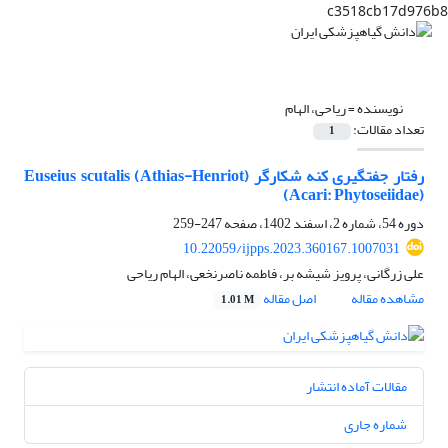
c3518cb17d976b8
نویسنده =
ریاحی، الهام
تعداد مقالات:
1
رفتار جفتگیری کنه شکارگر Euseius scutalis (Athias-Henriot)
(Acari: Phytoseiidae)
دوره 54، شماره 2، اسفند 1402، صفحه
247-259
10.22059/ijpps.2023.360167.1007031
علی زرگانی، پرویز شیشه بر، فاطمه ناصرنخعی، الهام ریاحی
مشاهده مقاله
اصل مقاله
1.01 M
مقالات آماده انتشار
شماره جاری