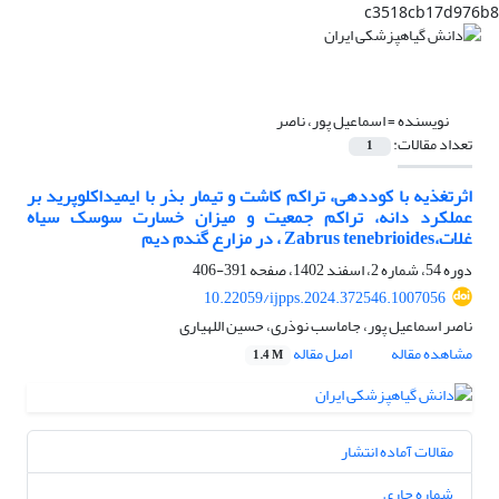
c3518cb17d976b8
نویسنده =
اسماعیل پور، ناصر
تعداد مقالات:
1
اثرتغذیه با کوددهی، تراکم کاشت و تیمار بذر با ایمیداکلوپرید بر
عملکرد دانه، تراکم جمعیت و میزان خسارت سوسک سیاه
غلات،Zabrus tenebrioides ، در مزارع گندم دیم
دوره 54، شماره 2، اسفند 1402، صفحه
391-406
10.22059/ijpps.2024.372546.1007056
ناصر اسماعیل پور، جاماسب نوذری، حسین اللهیاری
مشاهده مقاله
اصل مقاله
1.4 M
مقالات آماده انتشار
شماره جاری