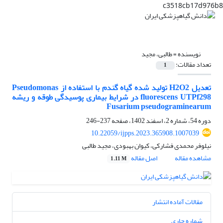
c3518cb17d976b8
نویسنده =
طالبی، مجید
تعداد مقالات:
1
تعدیل H2O2 تولید شده گیاه گندم با استفاده از Pseudomonas
fluorescens UTPf298 در شرایط بیماری پوسیدگی طوقه و ریشه
Fusarium pseudograminearum
دوره 54، شماره 2، اسفند 1402، صفحه
237-246
10.22059/ijpps.2023.365908.1007039
نیلوفر محمدی فشارکی، کیوان بهبودی، مجید طالبی
مشاهده مقاله
اصل مقاله
1.11 M
مقالات آماده انتشار
شماره جاری