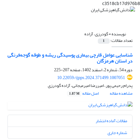
c3518cb17d976b8
نویسنده =
گودرزی، آزاده
تعداد مقالات:
1
شناسایی عوامل قارچی بیماری پوسیدگی ریشه و طوقه گوجه‌فرنگی
در استان هرمزگان
دوره 54، شماره 2، اسفند 1402، صفحه
207-225
10.22059/ijpps.2024.371499.1007051
پدرام رحیمی پور، امیررضا امیرمیجانی، آزاده گودرزی
مشاهده مقاله
اصل مقاله
1.87 M
مقالات آماده انتشار
شماره جاری