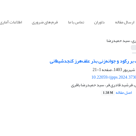
ارسال مقاله
داوران
تماس با ما
فرم های ضروری
اطلاعات آماری
ری، سید حمیدرضا
 بر رکود و جوانه‌زنی بذر علف‌هرز کنجدشیطانی
1-21
10.22059/ijpps.2024.373
 فرشید قادری فر، سید حمیدرضا باقری
اصل مقاله
1.58 M