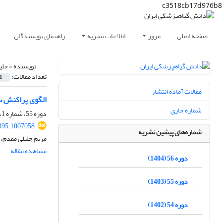
c3518cb17d976b8
صفحه اصلی
مرور
اطلاعات نشریه
راهنمای نویسندگان
نویسنده =
جلی
تعداد مقالات:
1
مقالات آماده انتشار
الگوی پراکنش سخت بال‌پوشان (Coleoptera) خ
شماره جاری
دوره 55، شماره 1، شهریور 1403، صفحه
395.1007058
شماره‌های پیشین نشریه
مریم جلیلی مقدم،
مشاهده مقاله
دوره 56 (1404)
دوره 55 (1403)
دوره 54 (1402)