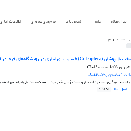
ارسال مقاله
داوران
تماس با ما
فرم های ضروری
اطلاعات آماری
لی مقدم، مریم
سارت‌زای انباری در رویشگاه‌های خرما در ایران
43-62
10.22059/ijpps.2024.374
 جاماسب نوذری، مسعود لطیفیان، سید پژمان شیرمردی، سیدمحمد علی ابراهیم زاده م
اصل مقاله
1.89 M