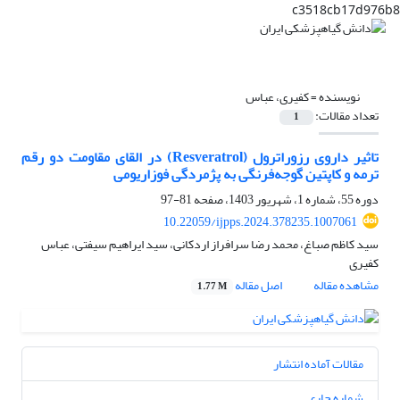
c3518cb17d976b8
نویسنده =
کفیری، عباس
تعداد مقالات:
1
تاثیر داروی رزوراترول (Resveratrol) در القای مقاومت دو رقم
ترمه و کاپتین گوجه‌فرنگی به پژمردگی فوزاریومی
دوره 55، شماره 1، شهریور 1403، صفحه
81-97
10.22059/ijpps.2024.378235.1007061
سید کاظم صباغ، محمد رضا سرافراز اردکانی، سید ایراهیم سیفتی، عباس
کفیری
مشاهده مقاله
اصل مقاله
1.77 M
مقالات آماده انتشار
شماره جاری