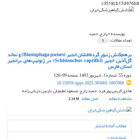
c3518cb17d976b8
نویسنده =
زارع، حمید
تعداد مقالات:
1
برهم‌کنش زنبور گرده‌افشان انجیر (Blastophaga psenes) و نماتد
گل‌آذین انجیر (Schistonchus caprifici) در ژنوتیپ‌های برانجیر
استان فارس
دوره 55، شماره 1، شهریور 1403، صفحه
99-120
10.22059/ijpps.2025.383001.1007068
هادی کریمی پور فرد، حمید زارع، مسعود لطیفیان، نازنین دریانی زاده
مشاهده مقاله
اصل مقاله
2.14 M
مقالات آماده انتشار
شماره جاری