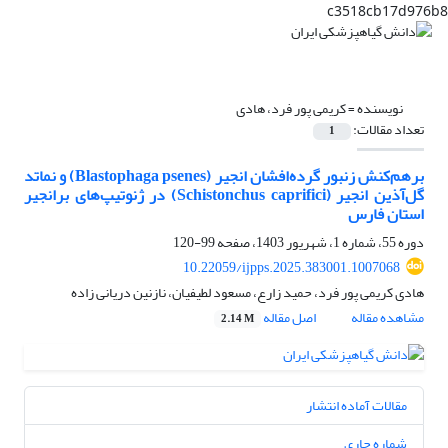
c3518cb17d976b8
نویسنده =
کریمی پور فرد، هادی
تعداد مقالات:
1
برهم‌کنش زنبور گرده‌افشان انجیر (Blastophaga psenes) و نماتد
گل‌آذین انجیر (Schistonchus caprifici) در ژنوتیپ‌های برانجیر
استان فارس
دوره 55، شماره 1، شهریور 1403، صفحه
99-120
10.22059/ijpps.2025.383001.1007068
هادی کریمی پور فرد، حمید زارع، مسعود لطیفیان، نازنین دریانی زاده
مشاهده مقاله
اصل مقاله
2.14 M
مقالات آماده انتشار
شماره جاری