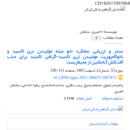
c3518cb17d976b8
نویسنده =
امیری، سلمان
تعداد مقالات:
1
سنتز و ارزیابی عملکرد نانو میله مولیبدن تری اکسید و
نانوکامپوزیت مولیبدن تری اکسید-گرافن اکسید برای جذب
آفت‌کش آبامکتین از محیط‌زیست
دوره 55، شماره 2، اسفند 1403، صفحه
311-330
10.22059/ijpps.2025.390473.1007073
راضیه رضوی، مسلم بسیج، زینب نظری، ساجده محمدی، زهرا خادمی، سلمان
امیری
مشاهده مقاله
اصل مقاله
1.73 M
مقالات آماده انتشار