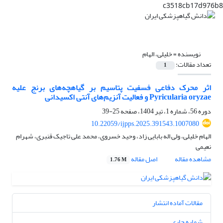
c3518cb17d976b8
نویسنده =
خلیلی، الهام
تعداد مقالات:
1
اثر محرک دفاعی فسفیت پتاسیم بر گیاهچه‌های برنج علیه
Pyricularia oryzae و فعالیت آنزیم‌های آنتی اکسیدانی
دوره 56، شماره 1، تیر 1404، صفحه
25-39
10.22059/ijpps.2025.391543.1007080
الهام خلیلی، ولی اله بابایی زاد، وحید خسروی، محمد علی تاجیک قنبری، شهرام
نعیمی
مشاهده مقاله
اصل مقاله
1.76 M
مقالات آماده انتشار
شماره جاری