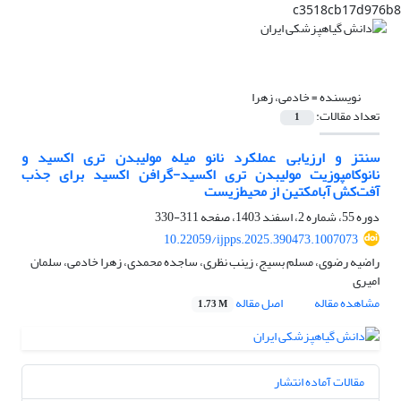
c3518cb17d976b8
نویسنده =
خادمی، زهرا
تعداد مقالات:
1
سنتز و ارزیابی عملکرد نانو میله مولیبدن تری اکسید و
نانوکامپوزیت مولیبدن تری اکسید-گرافن اکسید برای جذب
آفت‌کش آبامکتین از محیط‌زیست
دوره 55، شماره 2، اسفند 1403، صفحه
311-330
10.22059/ijpps.2025.390473.1007073
راضیه رضوی، مسلم بسیج، زینب نظری، ساجده محمدی، زهرا خادمی، سلمان
امیری
مشاهده مقاله
اصل مقاله
1.73 M
مقالات آماده انتشار