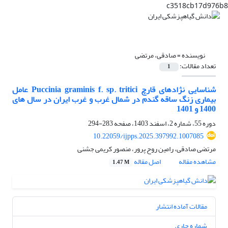
c3518cb17d976b8
نویسنده =
صادقی، مرتضی
تعداد مقالات:
1
شناسایی نژادهای قارچ Puccinia graminis f. sp. tritici عامل
بیماری زنگ ساقه گندم در شمال غرب و غرب ایران در سال های
1400 و 1401
دوره 55، شماره 2، اسفند 1403، صفحه
283-294
10.22059/ijpps.2025.397992.1007085
مرتضی صادقی، رامین روح پرور، منصور کریمی جشنی
مشاهده مقاله
اصل مقاله
1.47 M
مقالات آماده انتشار
شماره جاری