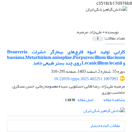
c3518cb17d976b8
نویسنده =
علی‌نژاد، مرضیه
تعداد مقالات:
1
کارایی تولید انبوه قارچ‌های بیمارگر حشرات Beauveria
bassiana،Metarhizium anisopliae،Purpureocillium lilacinum
و Lecanicillium lecanii روی چند بستر طبیعی جامد
دوره 55، شماره 2، اسفند 1403، صفحه
295-310
10.22059/ijpps.2025.402251.1007093
مرضیه علی‌نژاد، رضا طلایی حسنلویی، سیده معصومه زمانی، حسن عسکری،
جاماسب نوزری
مشاهده مقاله
اصل مقاله
1.68 M
مقالات آماده انتشار