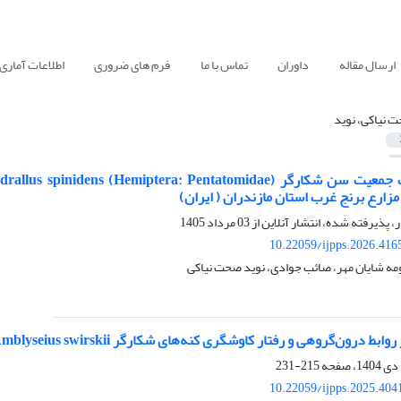
ارسال مقاله
داوران
تماس با ما
فرم های ضروری
اطلاعات آماری
 نیاکی، نوید
ر، پذیرفته شده، انتشار آنلاین از
03 مرداد 1405
10.22059/ijpps.2026.416
مه شایان مهر، صائب جوادی، نوید صحت نیاکی
ی و رفتار کاوشگری کنه‌های شکارگر Amblyseius swirskii و Neoseiulus californicus (Acari: Phytoseiidae)
215-231
10.22059/ijpps.2025.404