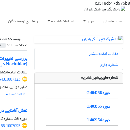
c3518cb17d976b8
صفحه اصلی
مرور
اطلاعات نشریه
راهنمای نویسندگان
نویسنده =
صحت
تعداد مقالات:
2
مقالات آماده انتشار
Noctuidae) در مزارع برنج غرب استان مازندران ( ایران)
شماره جاری
مقالات آماده انتشا
شماره‌های پیشین نشریه
543.1007123
صابر مولایی، معصو
دوره 56 (1404)
مشاهده مقاله
دوره 55 (1403)
نقش آشنایی در روابط درون‌گروه
دوره 56، شماره 2، دی 1404، صفحه
دوره 54 (1402)
155.1007095