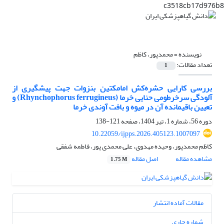
c3518cb17d976b8
نویسنده =
محمدپور، کاظم
تعداد مقالات:
1
بررسی کارایی حشره‌کش امامکتین بنزوات جهت پیشگیری از
آلودگی سرخرطومی حنایی خرما (Rhynchophorus ferrugineus) و
تعیین باقیمانده آن در میوه و بافت آوندی خرما
دوره 56، شماره 1، تیر 1404، صفحه
121-138
10.22059/ijpps.2026.405123.1007097
کاظم محمدپور، وحیده مهدوی، علی محمدی پور، فاطمه شفقی
مشاهده مقاله
اصل مقاله
1.75 M
مقالات آماده انتشار
شماره جاری