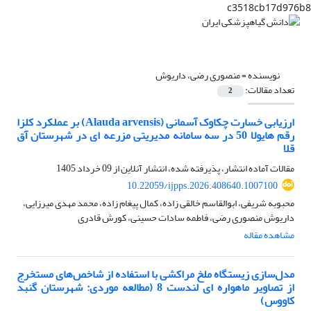
c3518cb17d976b8
نویسنده =
منصوری رضی، داریوش
تعداد مقالات:
2
ارزیابی خسارت چکاوک آسمانی (Alauda arvensis) بر عملکرد کلزا
رقم هایولا 50 در سه سامانه مدیریتی مزرعه‌ ای در شهرستان آق
قلا
مقالات آماده انتشار، پذیرفته شده، انتشار آنلاین از
09 خرداد 1405
10.22059/ijpps.2026.408640.1007100
محبوبه شریفی، ابوالقاسم خالقی زاده، کمال پیغام زاده، محمد مهدی میرزایی،
داریوش منصوری رضی، فاطمه سادات حسینی، کورش قادری
مشاهده مقاله
مدل‌سازی زیستگاه ملخ مراکشی با استفاده از شاخص‌های مستخرج
از تصاویر ماهواره ای لندست 8 (مطالعه موردی: شهرستان گنبد
کاووس)