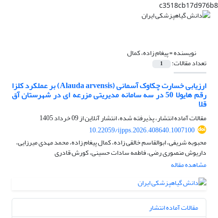
c3518cb17d976b8
نویسنده =
پیغام زاده، کمال
تعداد مقالات:
1
ارزیابی خسارت چکاوک آسمانی (Alauda arvensis) بر عملکرد کلزا
رقم هایولا 50 در سه سامانه مدیریتی مزرعه‌ ای در شهرستان آق
قلا
مقالات آماده انتشار، پذیرفته شده، انتشار آنلاین از
09 خرداد 1405
10.22059/ijpps.2026.408640.1007100
محبوبه شریفی، ابوالقاسم خالقی زاده، کمال پیغام زاده، محمد مهدی میرزایی،
داریوش منصوری رضی، فاطمه سادات حسینی، کورش قادری
مشاهده مقاله
مقالات آماده انتشار