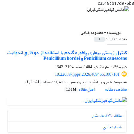
c3518cb17d976b8
نویسنده =
معصومه غلامی
تعداد مقالات:
1
کنترل زیستی بیماری پاخوره گندم با استفاده از دو قارچ اندوفیت
Penicillium canescens و Penicillium hordei
دوره 56، شماره 2، دی 1404، صفحه
319-342
10.22059/ijpps.2026.409466.1007101
معصومه غلامی، جهانشیر امینی، جعفر عبداله زاده، مراحم آشنگرف
مشاهده مقاله
اصل مقاله
1.36 M
مقالات آماده انتشار
شماره جاری