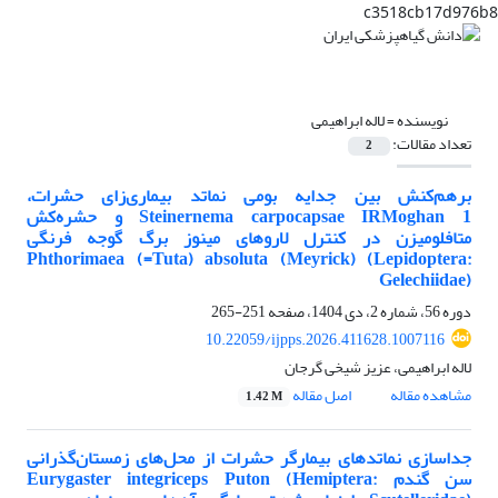
c3518cb17d976b8
نویسنده =
لاله ابراهیمی
تعداد مقالات:
2
برهم‌کنش بین جدایه بومی نماتد بیماری‌زای حشرات،
Steinernema carpocapsae IRMoghan 1 و حشره‌کش
متافلومیزن در کنترل لاروهای مینوز برگ گوجه فرنگی
Phthorimaea (=Tuta) absoluta (Meyrick) (Lepidoptera:
Gelechiidae)
دوره 56، شماره 2، دی 1404، صفحه
251-265
10.22059/ijpps.2026.411628.1007116
لاله ابراهیمی، عزیز شیخی گرجان
مشاهده مقاله
اصل مقاله
1.42 M
جداسازی نماتدهای بیمارگر حشرات از محل‌های زمستان‌گذرانی
سن گندم Eurygaster integriceps Puton (Hemiptera: