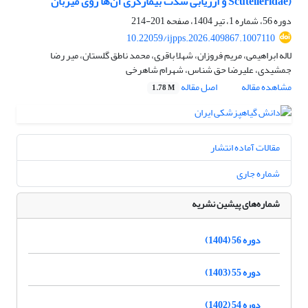
Scutelleridae) و ارزیابی شدت بیمارگری‌ آن‌ها روی میزبان
دوره 56، شماره 1، تیر 1404، صفحه
201-214
10.22059/ijpps.2026.409867.1007110
لاله ابراهیمی، مریم فروزان، شهلا باقری، محمد ناطق گلستان، میر رضا
جمشیدی، علیرضا حق شناس، شهرام شاهرخی
مشاهده مقاله
اصل مقاله
1.78 M
مقالات آماده انتشار
شماره جاری
شماره‌های پیشین نشریه
دوره 56 (1404)
دوره 55 (1403)
دوره 54 (1402)