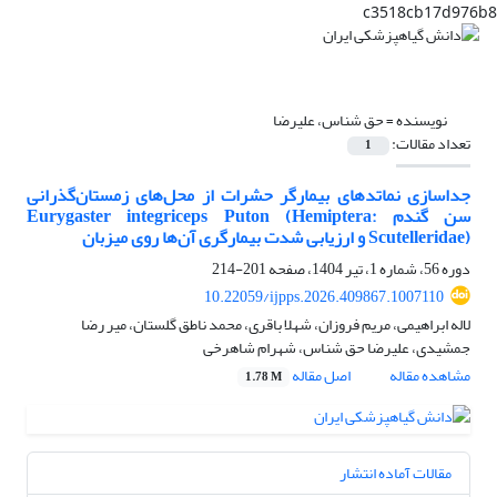
c3518cb17d976b8
نویسنده =
حق شناس، علیرضا
تعداد مقالات:
1
جداسازی نماتدهای بیمارگر حشرات از محل‌های زمستان‌گذرانی
سن گندم Eurygaster integriceps Puton (Hemiptera:
Scutelleridae) و ارزیابی شدت بیمارگری‌ آن‌ها روی میزبان
دوره 56، شماره 1، تیر 1404، صفحه
201-214
10.22059/ijpps.2026.409867.1007110
لاله ابراهیمی، مریم فروزان، شهلا باقری، محمد ناطق گلستان، میر رضا
جمشیدی، علیرضا حق شناس، شهرام شاهرخی
مشاهده مقاله
اصل مقاله
1.78 M
مقالات آماده انتشار