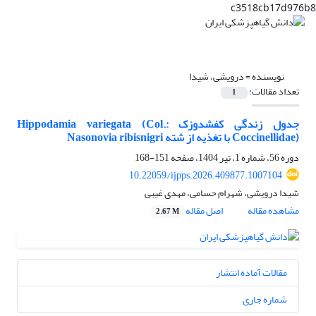
c3518cb17d976b8
نویسنده =
درویشی، شیدا
تعداد مقالات:
1
جدول زندگی کفشدوزک Hippodamia variegata (Col.:
Coccinellidae) با تغذیه از شته Nasonovia ribisnigri
دوره 56، شماره 1، تیر 1404، صفحه
151-168
10.22059/ijpps.2026.409877.1007104
شیدا درویشی، شهرام حسامی، مهدی غیبی
مشاهده مقاله
اصل مقاله
2.67 M
مقالات آماده انتشار
شماره جاری