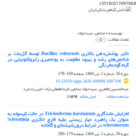
c3518cb17d976b8
نویسنده =
صانعی، سیدجواد
تعداد مقالات:
2
تاثیر پوشش‌دهی باکتری Bacillus velezensis توسط آلژینات بر
شاخص‌های رشد و بهبود مقاومت به بوته‌میری رایزوکتونیایی در
گیاه گوجه‌فرنگی
دوره 56، شماره 1، تیر 1404، صفحه
169-178
10.22059/ijpps.2026.409908.1007106
عبدالحسین طاهری، سیدجواد صانعی، الهه لطفعلی نژاد، امین رادمرد
مشاهده مقاله
اصل مقاله
1.48 M
افزایش ماندگاری Trichoderma harzianum در حالت کپسوله به
عنوان یک راهبرد مهار زیستی علیه قارچ خاک‌زی Sclerotinia
sclerotiorum در شرایط درون‌شیشه‌ای و گلخانه
دوره 56، شماره 1، تیر 1404، صفحه
179-200