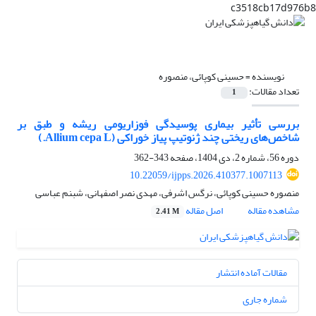
c3518cb17d976b8
نویسنده =
حسینی کوپائی، منصوره
تعداد مقالات:
1
بررسی تأثیر بیماری پوسیدگی فوزاریومی ریشه و طبق بر
شاخص‌های ریختی چند ژنوتیپ پیاز خوراکی (Allium cepa L.)
دوره 56، شماره 2، دی 1404، صفحه
343-362
10.22059/ijpps.2026.410377.1007113
منصوره حسینی کوپائی، نرگس اشرفی، مهدی نصر اصفهانی، شبنم عباسی
مشاهده مقاله
اصل مقاله
2.41 M
مقالات آماده انتشار
شماره جاری