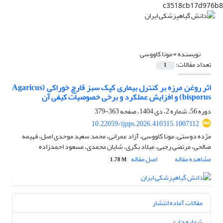
c3518cb17d976b8
نویسنده =
مونا کاووسی
تعداد مقالات:
1
اثر روغن مرزه بر کنترل بیماری کپک سبز قارچ خوراکی (Agaricus
bisporus) و افزایش عملکرد و برخی خصوصیات کیفی آن
دوره 56، شماره 2، دی 1404، صفحه
363-379
10.22059/ijpps.2026.410315.1007112
مژده دوستی، مونا کاووسی، آزاد عمرانی، محمد سعید موحدی اصل، فهیمه
صالحی، مرتضی رجبی، میلاد بگری، شایان محمدی، مسعود احمدزاده
مشاهده مقاله
اصل مقاله
1.78 M
مقالات آماده انتشار
شماره جاری