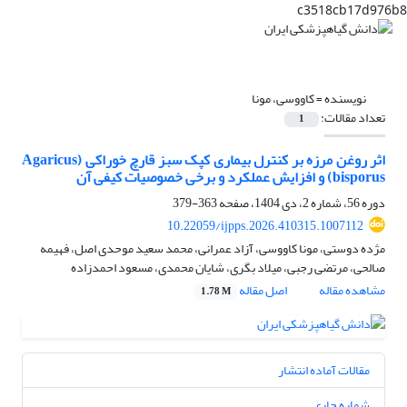
c3518cb17d976b8
نویسنده =
کاووسی، مونا
تعداد مقالات:
1
اثر روغن مرزه بر کنترل بیماری کپک سبز قارچ خوراکی (Agaricus
bisporus) و افزایش عملکرد و برخی خصوصیات کیفی آن
دوره 56، شماره 2، دی 1404، صفحه
363-379
10.22059/ijpps.2026.410315.1007112
مژده دوستی، مونا کاووسی، آزاد عمرانی، محمد سعید موحدی اصل، فهیمه
صالحی، مرتضی رجبی، میلاد بگری، شایان محمدی، مسعود احمدزاده
مشاهده مقاله
اصل مقاله
1.78 M
مقالات آماده انتشار
شماره جاری