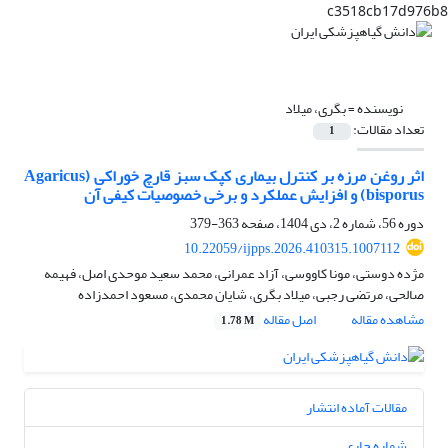
c3518cb17d976b8
نویسنده =
بگری، میلاد
تعداد مقالات:
1
اثر روغن مرزه بر کنترل بیماری کپک سبز قارچ خوراکی (Agaricus
bisporus) و افزایش عملکرد و برخی خصوصیات کیفی آن
دوره 56، شماره 2، دی 1404، صفحه
363-379
10.22059/ijpps.2026.410315.1007112
مژده دوستی، مونا کاووسی، آزاد عمرانی، محمد سعید موحدی اصل، فهیمه
صالحی، مرتضی رجبی، میلاد بگری، شایان محمدی، مسعود احمدزاده
مشاهده مقاله
اصل مقاله
1.78 M
مقالات آماده انتشار
شماره جاری