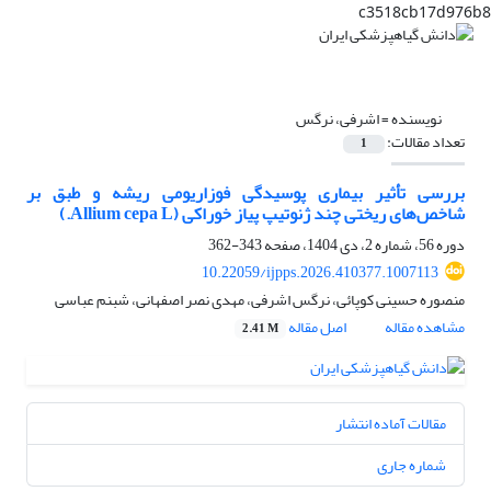
c3518cb17d976b8
نویسنده =
اشرفی، نرگس
تعداد مقالات:
1
بررسی تأثیر بیماری پوسیدگی فوزاریومی ریشه و طبق بر
شاخص‌های ریختی چند ژنوتیپ پیاز خوراکی (Allium cepa L.)
دوره 56، شماره 2، دی 1404، صفحه
343-362
10.22059/ijpps.2026.410377.1007113
منصوره حسینی کوپائی، نرگس اشرفی، مهدی نصر اصفهانی، شبنم عباسی
مشاهده مقاله
اصل مقاله
2.41 M
مقالات آماده انتشار
شماره جاری