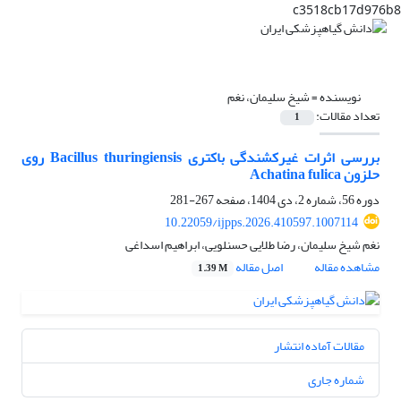
c3518cb17d976b8
نویسنده =
شیخ سلیمان، نغم
تعداد مقالات:
1
بررسی اثرات غیرکشندگی باکتری Bacillus thuringiensis روی
حلزون Achatina fulica
دوره 56، شماره 2، دی 1404، صفحه
267-281
10.22059/ijpps.2026.410597.1007114
نغم شیخ سلیمان، رضا طلایی حسنلویی، ابراهیم اسداغی
مشاهده مقاله
اصل مقاله
1.39 M
مقالات آماده انتشار
شماره جاری