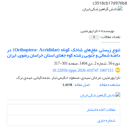
c3518cb17d976b8
نویسنده =
تارا پورمتین
تعداد مقالات:
1
تنوع زیستی ملخ‌های شاخک کوتاه (Orthoptera: Acrididae) در
دامنه شمالی و جنوبی رشته کوه جغتای استان خراسان رضوی، ایران
دوره 56، شماره 2، دی 1404، صفحه
301-317
10.22059/ijpps.2026.410747.1007115
تارا پورمتین، مرجان سیدی، مسعود حکیمی تبار، نجمه کیانی، مهدی ترک
مشاهده مقاله
اصل مقاله
1.44 M
مقالات آماده انتشار
شماره جاری