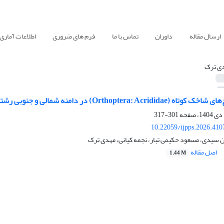
ارسال مقاله
داوران
تماس با ما
فرم های ضروری
اطلاعات آماری
ی ترک
 در دامنه شمالی و جنوبی رشته کوه جغتای استان خراسان رضوی، ایران
301-317
10.22059/ijpps.2026.41
ان سیدی، مسعود حکیمی تبار، نجمه کیانی، مهدی ترک
اصل مقاله
1.44 M