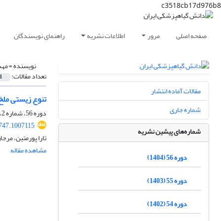
c3518cb17d976b8
صفحه اصلی
مرور
اطلاعات نشریه
راهنمای نویسندگان
نویسنده =
مهد
تعداد مقالات:
1
مقالات آماده انتشار
تنوع زیستی ملخ‌های شاخک کوتاه (Orthoptera: Acrididae)
شماره جاری
دوره 56، شماره 2، دی 1404، صفحه
0747.1007115
شماره‌های پیشین نشریه
تارا پورمتین، مرج
مشاهده مقاله
دوره 56 (1404)
دوره 55 (1403)
دوره 54 (1402)