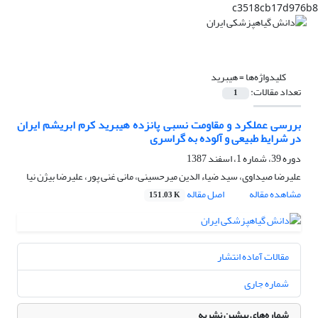
c3518cb17d976b8
کلیدواژه‌ها =
هیبرید
تعداد مقالات:
1
بررسی عملکرد و مقاومت نسبی پانزده هیبرید کرم ابریشم ایران
در شرایط طبیعی و آلوده به گراسری
دوره 39، شماره 1، اسفند 1387
علیرضا صیداوی، سید ضیاء الدین میرحسینی، مانی غنی پور، علیرضا بیژن نیا
مشاهده مقاله
اصل مقاله
151.03 K
مقالات آماده انتشار
شماره جاری
شماره‌های پیشین نشریه