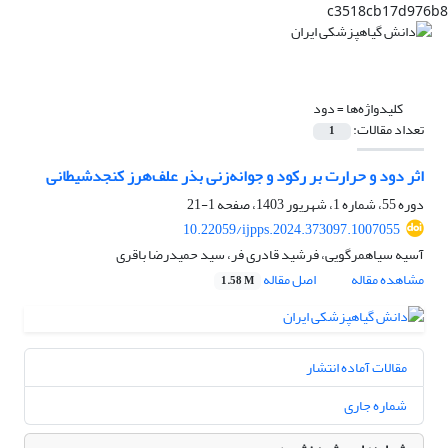
c3518cb17d976b8
کلیدواژه‌ها =
دود
تعداد مقالات:
1
اثر دود و حرارت بر رکود و جوانه‌زنی بذر علف‌هرز کنجدشیطانی
دوره 55، شماره 1، شهریور 1403، صفحه
1-21
10.22059/ijpps.2024.373097.1007055
آسیه سیاهمرگویی، فرشید قادری فر، سید حمیدرضا باقری
مشاهده مقاله
اصل مقاله
1.58 M
مقالات آماده انتشار
شماره جاری