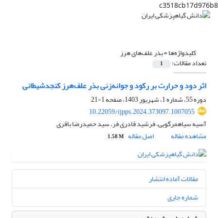
c3518cb17d976b8
کلیدواژه‌ها =
بذر علف‌های هرز
تعداد مقالات:
1
اثر دود و حرارت بر رکود و جوانه‌زنی بذر علف‌هرز کنجدشیطانی
دوره 55، شماره 1، شهریور 1403، صفحه
1-21
10.22059/ijpps.2024.373097.1007055
آسیه سیاهمرگویی، فرشید قادری فر، سید حمیدرضا باقری
مشاهده مقاله
اصل مقاله
1.58 M
مقالات آماده انتشار
شماره جاری