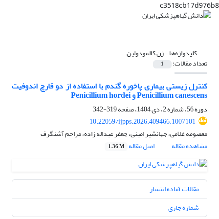
c3518cb17d976b8
کلیدواژه‌ها =
ژن کالمودولین
تعداد مقالات:
1
کنترل زیستی بیماری پاخوره گندم با استفاده از دو قارچ اندوفیت
Penicillium canescens و Penicillium hordei
دوره 56، شماره 2، دی 1404، صفحه
319-342
10.22059/ijpps.2026.409466.1007101
معصومه غلامی، جهانشیر امینی، جعفر عبداله زاده، مراحم آشنگرف
مشاهده مقاله
اصل مقاله
1.36 M
مقالات آماده انتشار
شماره جاری