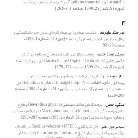
kuehniella و Plodia interpunctella در شرایط تغذیه از میوه خرما
[دوره 51، شماره 2، 1399، صفحه 251-263]
م
معرفت، علیرضا
مقایسه بیماریزایی بیمارگرهای عامل سرخشکیدگی و
زوال درختان بلوط در استان کرمانشاه
[دوره 51، شماره 1، 1399،
صفحه 79-92]
معینی نقده، ناصر
مقایسه کارایی جلب کننده‌های مختلف در شکار
مگس جالیز Dacus ciliatus (Diptera: Tephritidae) در شهر کرمانشاه
[دوره 51، شماره 2، 1399، صفحه 171-179]
ملازاده، حسین
اثر تاریخ کاشت و رقم بر تراکم و خسارت کرم‌
پیله‌خوار نخود Heliothis viriplaca Hufnagel (Lep.: Noctuidae) در
منطقه بوکان، استان آذربایجان غربی
[دوره 51، شماره 2، 1399، صفحه
209-220]
ملکی، حسن
برهمکنش نماتد سیستی Heterodera glycines و قارچ
عامل پوسیدگی ذغالی (Macrophomina phaselolina) در ارقام حساس
و مقاوم سویا به نماتد
[دوره 51، شماره 2، 1399، صفحه 287-295]
ملیحی پور، علی
اثرات باکتری Bacillus velezensis UTB96 در کاهش
توکسین زرالنون ناشی از قارچ Fusarium graminearum جدا شده از