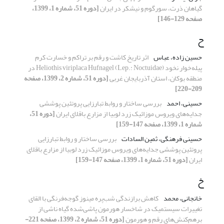
گیاهان ذرت، سورگوم و نیشکر در ایران
[دوره 51، شماره 1، 1399،
صفحه 129-146]
ح
حسین زاده، عباس
اثر تاریخ کاشت و رقم بر تراکم و خسارت کرم‌
پیله‌خوار نخود Heliothis viriplaca Hufnagel (Lep.: Noctuidae) در
منطقه بوکان، استان آذربایجان غربی
[دوره 51، شماره 2، 1399، صفحه
209-220]
حسینی، احمد
بررسی ساختار و روابط تبارزایی پروتئین پوششی
جدایه‌های ویروس موزائیک زرد لوبیا از مزارع باقلای ایران
[دوره 51،
شماره 1، 1399، صفحه 147-159]
حسینی فرهنگی، ثمین السادات
بررسی ساختار و روابط تبارزایی
پروتئین پوششی جدایه‌های ویروس موزائیک زرد لوبیا از مزارع باقلای
ایران
[دوره 51، شماره 1، 1399، صفحه 147-159]
خ
خانجانی، محمد
کاهش برازندگی شب‌پره مینوز گوجه‌فرنگی با القای
تغییرات سیستمیک در شاخسار هورمون پاشی‌شده گیاه ناشی از
برهم‌کنش‌های رقم و هورمون
[دوره 51، شماره 2، 1399، صفحه 221-