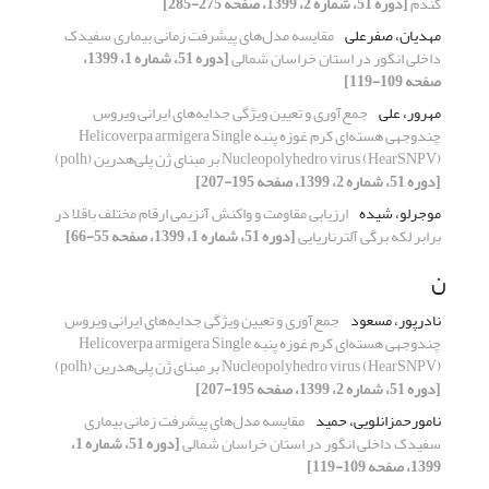
گندم
[دوره 51، شماره 2، 1399، صفحه 275-285]
مهدیان، صفرعلی
مقایسه مدل‌های پیشرفت زمانی بیماری سفیدک
داخلی انگور در استان خراسان شمالی
[دوره 51، شماره 1، 1399،
صفحه 109-119]
مهرور، علی
جمع‌آوری و تعیین ویژگی جدایه‌های ایرانی ویروس
چندوجهی هسته‌ای کرم غوزه پنبه Helicoverpa armigera Single
Nucleopolyhedro virus (HearSNPV) بر مبنای ژن پلی‌هدرین (polh)
[دوره 51، شماره 2، 1399، صفحه 195-207]
موجرلو، شیده
ارزیابی مقاومت و واکنش آنزیمی ارقام مختلف باقلا در
برابر لکه برگی آلترناریایی
[دوره 51، شماره 1، 1399، صفحه 55-66]
ن
نادرپور، مسعود
جمع‌آوری و تعیین ویژگی جدایه‌های ایرانی ویروس
چندوجهی هسته‌ای کرم غوزه پنبه Helicoverpa armigera Single
Nucleopolyhedro virus (HearSNPV) بر مبنای ژن پلی‌هدرین (polh)
[دوره 51، شماره 2، 1399، صفحه 195-207]
نامورحمزانلویی، حمید
مقایسه مدل‌های پیشرفت زمانی بیماری
سفیدک داخلی انگور در استان خراسان شمالی
[دوره 51، شماره 1،
1399، صفحه 109-119]