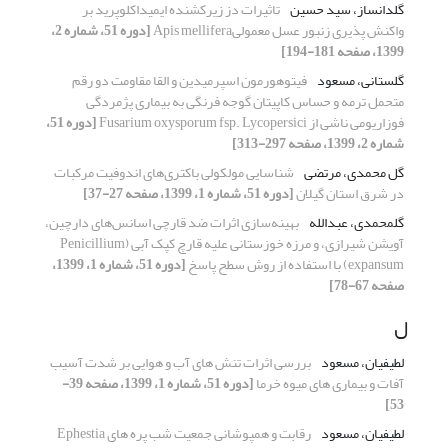
گلدانساز، سید حسین
تاثیرات دز زیرکشنده ایمیداکلوپرید بر
واکنش پذیری زنبور عسل معمولیApis mellifera
[دوره 51، شماره 2،
1399، صفحه 181-194]
گلستانی، مسعود
فیتوهورمون اسپرمیدین و القا مقاومت دو رقم
متحمل ترمه و حساس کاپیتان گوجه فرنگی به بیماری پژمردگی
فوزاریومی ناشی از Fusarium oxysporum fsp. Lycopersici
[دوره 51،
شماره 2، 1399، صفحه 297-313]
گل محمدی، مرتضی
شناسایی مولکولی باکتری‌های اندوفیت‌ مرکبات
در شرق استان گیلان
[دوره 51، شماره 1، 1399، صفحه 27-37]
گلمحمدی، عبدالله
بهینه‌سازی اثرات ضد قارچی اسانس‌های دارچین،
آویشن شیرازی، و مرزه خوزستانی علیه قارچ کپک آبی (Penicillium
expansum) با استفاده از روش سطح پاسخ
[دوره 51، شماره 1، 1399،
صفحه 67-78]
ل
لطیفیان، مسعود
بررسی اثرات تنش های آب و هوایی بر شدت آسیب
آفات و بیماری های میوه خرما
[دوره 51، شماره 1، 1399، صفحه 39-
53]
لطیفیان، مسعود
رقابت و همپوشانی جمعیت شب پره های Ephestia