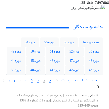
c3518cb17d976b8
نمایه نویسندگان
همه دوره ها
دوره 56
دوره 55
دوره 54
دوره 53
دوره 52
دوره 51
دوره 50
دوره 49
دوره 48
دوره 47
دوره 46
دوره 45
دوره 44
دوره 43
دوره 42
دوره 41
دوره 40
دوره 39
همه
آ
ا
ب
پ
ت
ث
ج
چ
ح
خ
د
ذ
ر
ز
ژ
آ
آقاجانی، محمد
مقایسه مدل‌های پیشرفت زمانی بیماری سفیدک
داخلی انگور در استان خراسان شمالی
[دوره 51، شماره 1، 1399،
صفحه 109-119]