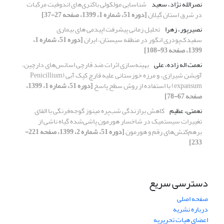
نصرالله نژاد، سعید
شناسایی مولکولی باکتری‌های اندوفیت‌ مرکبات
در شرق استان گیلان
[دوره 51، شماره 1، 1399، صفحه 27-37]
نصیرپور، زهرا
تحلیل زمانی پیشرفت اپیدمی های بیماری
سفیدک‌پودری انگور در منطقه سیستان، ایران
[دوره 51، شماره 1،
1399، صفحه 93-108]
نعمت اله زاده، علی
بهینه‌سازی اثرات ضد قارچی اسانس‌های دارچین،
آویشن شیرازی، و مرزه خوزستانی علیه قارچ کپک آبی (Penicillium
expansum) با استفاده از روش سطح پاسخ
[دوره 51، شماره 1، 1399،
صفحه 67-78]
نعمتی، عظیم
کاهش برازندگی شب‌پره مینوز گوجه‌فرنگی با القای
تغییرات سیستمیک در شاخسار هورمون پاشی‌شده گیاه ناشی از
برهم‌کنش‌های رقم و هورمون
[دوره 51، شماره 2، 1399، صفحه 221-
233]
دسترسی سریع
صفحه اصلی
درباره نشریه
اعضای هیات تحریریه