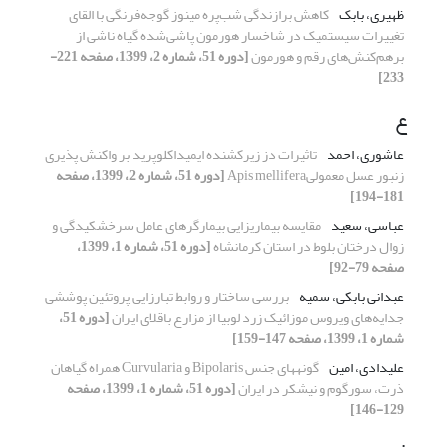
ظهیری، بابک
کاهش برازندگی شب‌پره مینوز گوجه‌فرنگی با القای
تغییرات سیستمیک در شاخسار هورمون پاشی‌شده گیاه ناشی از
برهم‌کنش‌های رقم و هورمون
[دوره 51، شماره 2، 1399، صفحه 221-
233]
ع
عاشوری، احمد
تاثیرات دز زیرکشنده ایمیداکلوپرید بر واکنش پذیری
زنبور عسل معمولیApis mellifera
[دوره 51، شماره 2، 1399، صفحه
181-194]
عباسی، سعید
مقایسه بیماریزایی بیمارگرهای عامل سرخشکیدگی و
زوال درختان بلوط در استان کرمانشاه
[دوره 51، شماره 1، 1399،
صفحه 79-92]
عبدانی بابکی، سمیه
بررسی ساختار و روابط تبارزایی پروتئین پوششی
جدایه‌های ویروس موزائیک زرد لوبیا از مزارع باقلای ایران
[دوره 51،
شماره 1، 1399، صفحه 147-159]
علیدادی، امین
گونه‎های جنس Bipolaris و Curvularia همراه گیاهان
ذرت، سورگوم و نیشکر در ایران
[دوره 51، شماره 1، 1399، صفحه
129-146]