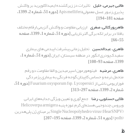
طالبی جهرمی، خلیل
تاثیرات دز زیرکشنده ایمیداکلوپرید بر واکنش
پذیری زنبور عسل معمولیApis mellifera
[دوره 51، شماره 2، 1399،
صفحه 181-194]
طاهرپورکلائی، صغری
ارزیابی مقاومت و واکنش آنزیمی ارقام مختلف
باقلا در برابر لکه برگی آلترناریایی
[دوره 51، شماره 1، 1399، صفحه
55-66]
طاهری، عبدالحسین
تحلیل زمانی پیشرفت اپیدمی های بیماری
سفیدک‌پودری انگور در منطقه سیستان، ایران
[دوره 51، شماره 1،
1399، صفحه 93-108]
طاهری، مرضیه
فیتوهورمون اسپرمیدین و القا مقاومت دو رقم
متحمل ترمه و حساس کاپیتان گوجه فرنگی به بیماری پژمردگی
فوزاریومی ناشی از Fusarium oxysporum fsp. Lycopersici
[دوره 51،
شماره 2، 1399، صفحه 297-313]
طلایی حسنلویی، رضا
جمع‌آوری و تعیین ویژگی جدایه‌های ایرانی
ویروس چندوجهی هسته‌ای کرم غوزه پنبه Helicoverpa armigera
Single Nucleopolyhedro virus (HearSNPV) بر مبنای ژن پلی‌هدرین
(polh)
[دوره 51، شماره 2، 1399، صفحه 195-207]
ظ