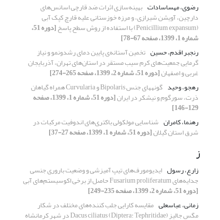
رضوی، مهساسادات
بهینه‌سازی اثرات ضد قارچی اسانس‌های
دارچین، آویشن شیرازی، و مرزه خوزستانی علیه قارچ کپک آبی
(Penicillium expansum) با استفاده از روش سطح پاسخ
[دوره 51،
شماره 1، 1399، صفحه 67-78]
رنجبر اقدم، حسین
تخمین آستانه‌ی پایین دمای رشدونمو و نیاز
گرمایی جمعیت‌های کرم سیب مستقر در استان‌های تهران، آذربایجان
غربی و اصفهان
[دوره 51، شماره 2، 1399، صفحه 265-274]
رهجو، وحید
گونه‎های جنس Bipolaris و Curvularia همراه گیاهان
ذرت، سورگوم و نیشکر در ایران
[دوره 51، شماره 1، 1399، صفحه
129-146]
رهنما، کامران
شناسایی مولکولی باکتری‌های اندوفیت‌ مرکبات در
شرق استان گیلان
[دوره 51، شماره 1، 1399، صفحه 27-37]
ز
زارع، رسول
ایدیومورف‌های تیپ آمیزشی و وضعیت باروری جنسی
جدایه‌های Fusarium proliferatum حاصل از برخی اکوسیستم‌های آبی
[دوره 51، شماره 2، 1399، صفحه 235-249]
زمانی، عباسعلی
مقایسه کارایی جلب کننده‌های مختلف در شکار
مگس جالیز Dacus ciliatus (Diptera: Tephritidae) در شهر کرمانشاه