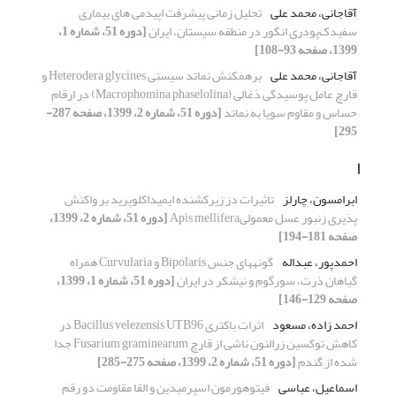
آقاجانی، محمد علی
تحلیل زمانی پیشرفت اپیدمی های بیماری
سفیدک‌پودری انگور در منطقه سیستان، ایران
[دوره 51، شماره 1،
1399، صفحه 93-108]
آقاجانی، محمد علی
برهمکنش نماتد سیستی Heterodera glycines و
قارچ عامل پوسیدگی ذغالی (Macrophomina phaselolina) در ارقام
حساس و مقاوم سویا به نماتد
[دوره 51، شماره 2، 1399، صفحه 287-
295]
ا
ابرامسون، چارلز
تاثیرات دز زیرکشنده ایمیداکلوپرید بر واکنش
پذیری زنبور عسل معمولیApis mellifera
[دوره 51، شماره 2، 1399،
صفحه 181-194]
احمدپور، عبداله
گونه‎های جنس Bipolaris و Curvularia همراه
گیاهان ذرت، سورگوم و نیشکر در ایران
[دوره 51، شماره 1، 1399،
صفحه 129-146]
احمد زاده، مسعود
اثرات باکتری Bacillus velezensis UTB96 در
کاهش توکسین زرالنون ناشی از قارچ Fusarium graminearum جدا
شده از گندم
[دوره 51، شماره 2، 1399، صفحه 275-285]
اسماعیل، عباسی
فیتوهورمون اسپرمیدین و القا مقاومت دو رقم