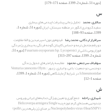
[دوره 51، شماره 2، 1399، صفحه 171-179]
س
سالاری، محمد
تحلیل زمانی پیشرفت اپیدمی های بیماری
سفیدک‌پودری انگور در منطقه سیستان، ایران
[دوره 51، شماره 1،
1399، صفحه 93-108]
سرافراز اردکانی، محمد رضا
فیتوهورمون اسپرمیدین و القا مقاومت
دو رقم متحمل ترمه و حساس کاپیتان گوجه فرنگی به بیماری پژمردگی
فوزاریومی ناشی از Fusarium oxysporum fsp. Lycopersici
[دوره 51،
شماره 2، 1399، صفحه 297-313]
سوفباف سرجمعی، محمود
مقایسه پارامترهای جدول زندگی
دوجنسی دو جمعیت: باغی، و انباری، زنبور Venturia canescens (Hym.:
Ichneumonidae در شرایط آزمایشگاهی
[دوره 51، شماره 1، 1399،
صفحه 1-12]
ش
شهبازی، راحله
جمع‌آوری و تعیین ویژگی جدایه‌های ایرانی ویروس
چندوجهی هسته‌ای کرم غوزه پنبه Helicoverpa armigera Single
Nucleopolyhedro virus (HearSNPV) بر مبنای ژن پلی‌هدرین (polh)