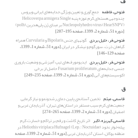
ف
فتوحی، فاطمه
جمع‌آوری و تعیین ویژگی جدایه‌های ایرانی ویروس
چندوجهی هسته‌ای کرم غوزه پنبه Helicoverpa armigera Single
Nucleopolyhedro virus (HearSNPV) بر مبنای ژن پلی‌هدرین (polh)
[دوره 51، شماره 2، 1399، صفحه 195-207]
فتوحی فر، خلیل بردی
گونه‎های جنس Bipolaris و Curvularia همراه
گیاهان ذرت، سورگوم و نیشکر در ایران
[دوره 51، شماره 1، 1399،
صفحه 129-146]
فتوحی فر، خلیل بِردی
ایدیومورف‌های تیپ آمیزشی و وضعیت باروری
جنسی جدایه‌های Fusarium proliferatum حاصل از برخی
اکوسیستم‌های آبی
[دوره 51، شماره 2، 1399، صفحه 235-249]
ق
قاسمی، میثم
تخمین آستانه‌ی پایین دمای رشدونمو و نیاز گرمایی
جمعیت‌های کرم سیب مستقر در استان‌های تهران، آذربایجان غربی و
اصفهان
[دوره 51، شماره 2، 1399، صفحه 265-274]
قاسمی کهریزه، اکبر
اثر تاریخ کاشت و رقم بر تراکم و خسارت کرم‌
پیله‌خوار نخود Heliothis viriplaca Hufnagel (Lep.: Noctuidae) در
منطقه بوکان، استان آذربایجان غربی
[دوره 51، شماره 2، 1399، صفحه