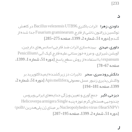
233]
د
داودی، زهرا
اثرات باکتری Bacillus velezensis UTB96 در کاهش
توکسین زرالنون ناشی از قارچ Fusarium graminearum جدا شده از
گندم
[دوره 51، شماره 2، 1399، صفحه 275-285]
داوری، مهدی
بهینه‌سازی اثرات ضد قارچی اسانس‌های دارچین،
آویشن شیرازی، و مرزه خوزستانی علیه قارچ کپک آبی (Penicillium
expansum) با استفاده از روش سطح پاسخ
[دوره 51، شماره 1، 1399،
صفحه 67-78]
دلکش رودسری، سحر
تاثیرات دز زیرکشنده ایمیداکلوپرید بر
واکنش پذیری زنبور عسل معمولیApis mellifera
[دوره 51، شماره 2،
1399، صفحه 181-194]
دیزجی، اکبر
جمع‌آوری و تعیین ویژگی جدایه‌های ایرانی ویروس
چندوجهی هسته‌ای کرم غوزه پنبه Helicoverpa armigera Single
Nucleopolyhedro virus (HearSNPV) بر مبنای ژن پلی‌هدرین (polh)
[دوره 51، شماره 2، 1399، صفحه 195-207]
ر