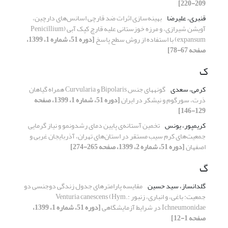
209-220]
قنبری، علیرضا
بهینه‌سازی اثرات ضد قارچی اسانس‌های دارچین،
آویشن شیرازی، و مرزه خوزستانی علیه قارچ کپک آبی (Penicillium
expansum) با استفاده از روش سطح پاسخ
[دوره 51، شماره 1، 1399،
صفحه 67-78]
ک
کرمی، سعدی
گونه‎های جنس Bipolaris و Curvularia همراه گیاهان
ذرت، سورگوم و نیشکر در ایران
[دوره 51، شماره 1، 1399، صفحه
129-146]
کریمپور، یونس
تخمین آستانه‌ی پایین دمای رشدونمو و نیاز گرمایی
جمعیت‌های کرم سیب مستقر در استان‌های تهران، آذربایجان غربی و
اصفهان
[دوره 51، شماره 2، 1399، صفحه 265-274]
گ
گلدانساز، سید حسین
مقایسه پارامترهای جدول زندگی دوجنسی دو
جمعیت: باغی، و انباری، زنبور Venturia canescens (Hym.:
Ichneumonidae در شرایط آزمایشگاهی
[دوره 51، شماره 1، 1399،
صفحه 1-12]