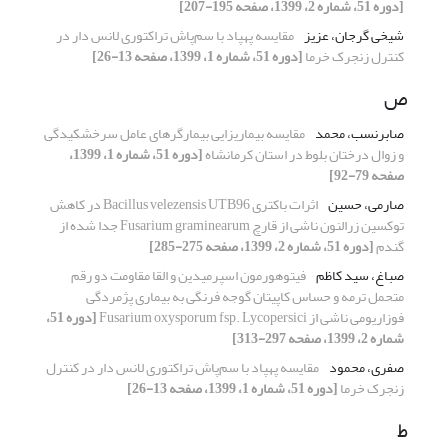
[دوره 51، شماره 2، 1399، صفحه 195-207]
شیخی گرجان، عزیز
مقایسه پهپاد با سم‌پاش تراکتوری لانس دار در
کنترل زنجرک خرما
[دوره 51، شماره 1، 1399، صفحه 13-26]
ص
صابرنسب، محمد
مقایسه بیماریزایی بیمارگرهای عامل سرخشکیدگی
و زوال درختان بلوط در استان کرمانشاه
[دوره 51، شماره 1، 1399،
صفحه 79-92]
صارمی، حسین
اثرات باکتری Bacillus velezensis UTB96 در کاهش
توکسین زرالنون ناشی از قارچ Fusarium graminearum جدا شده از
گندم
[دوره 51، شماره 2، 1399، صفحه 275-285]
صباغ، سید کاظم
فیتوهورمون اسپرمیدین و القا مقاومت دو رقم
متحمل ترمه و حساس کاپیتان گوجه فرنگی به بیماری پژمردگی
فوزاریومی ناشی از Fusarium oxysporum fsp. Lycopersici
[دوره 51،
شماره 2، 1399، صفحه 297-313]
صفری، محمود
مقایسه پهپاد با سم‌پاش تراکتوری لانس دار در کنترل
زنجرک خرما
[دوره 51، شماره 1، 1399، صفحه 13-26]
ط