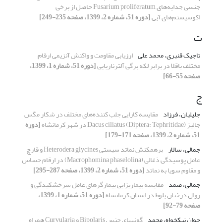
جنسی جدایه‌های Fusarium proliferatum حاصل از برخی
اکوسیستم‌های آبی
[دوره 51، شماره 2، 1399، صفحه 235-249]
ت
تاجیک قنبری، محمد علی
ارزیابی مقاومت و واکنش آنزیمی ارقام
مختلف باقلا در برابر لکه برگی آلترناریایی
[دوره 51، شماره 1، 1399،
صفحه 55-66]
ج
جلیلیان، فرزاد
مقایسه کارایی جلب کننده‌های مختلف در شکار مگس
جالیز Dacus ciliatus (Diptera: Tephritidae) در شهر کرمانشاه
[دوره
51، شماره 2، 1399، صفحه 171-179]
جمالی، سالار
برهمکنش نماتد سیستی Heterodera glycines و قارچ
عامل پوسیدگی ذغالی (Macrophomina phaselolina) در ارقام حساس
و مقاوم سویا به نماتد
[دوره 51، شماره 2، 1399، صفحه 287-295]
جمالی، صمد
مقایسه بیماریزایی بیمارگرهای عامل سرخشکیدگی و
زوال درختان بلوط در استان کرمانشاه
[دوره 51، شماره 1، 1399،
صفحه 79-92]
جوان نیکخواه، محمد
گونه‎های جنس Bipolaris و Curvularia همراه