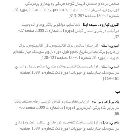
متحمل ترمه و حساس کاپیتان گوجه فرنگی به بیماری پژمردگی
فوزاریومی ناشی از Fusarium oxysporum fsp. Lycopersici
[دوره 51،
شماره 2، 1399، صفحه 297-313]
اکبری کیارود، سیده لیلا
شناسایی مولکولی باکتری‌های اندوفیت‌
مرکبات در شرق استان گیلان
[دوره 51، شماره 1، 1399، صفحه 27-
37]
امیری، اعظم
اثر چهار اسانس برگ اکالیپتوس، گل اکالیپتوس، برگ
رزماری و برگ نعنا بر تفریخ تخم و طول دوره لاروی سوسک چهار نقطه‌ای
حبوبات
[دوره 51، شماره 1، 1399، صفحه 121-128]
امیری، اعظم
ارزیابی سمیت تنفسی و اثر رفتاری اسانس نعنا و رزماری
در سوسک چهار نقطه‌ای حبوبات
[دوره 51، شماره 2، 1399، صفحه
161-169]
ب
بابایی زاد، ولی الله
ارزیابی مقاومت و واکنش آنزیمی ارقام مختلف باقلا
در برابر لکه برگی آلترناریایی
[دوره 51، شماره 1، 1399، صفحه 55-
66]
باقری، فائزه
ارزیابی سمیت تنفسی و اثر رفتاری اسانس نعنا و رزماری
در سوسک چهار نقطه‌ای حبوبات
[دوره 51، شماره 2، 1399، صفحه