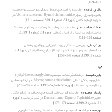
161-169]
باقری، فاطمه
مقایسه پارامترهای جدول زندگی دوجنسی دو جمعیت:
باغی، و انباری، زنبور Venturia canescens (Hym.: Ichneumonidae در
شرایط آزمایشگاهی
[دوره 51، شماره 1، 1399، صفحه 1-12]
بخشنده، اسماعیل
مقایسه مدل‌های پیشرفت زمانی بیماری سفیدک
داخلی انگور در استان خراسان شمالی
[دوره 51، شماره 1، 1399،
صفحه 109-119]
برادر، علی
بررسی ساختار و روابط تبارزایی پروتئین پوششی
جدایه‌های ویروس موزائیک زرد لوبیا از مزارع باقلای ایران
[دوره 51،
شماره 1، 1399، صفحه 147-159]
پ
پازن، انیسه
برهمکنش نماتد سیستی Heterodera glycines و قارچ
عامل پوسیدگی ذغالی (Macrophomina phaselolina) در ارقام حساس
و مقاوم سویا به نماتد
[دوره 51، شماره 2، 1399، صفحه 287-295]
پایدار، معصومه
مقایسه کارایی جلب کننده‌های مختلف در شکار مگس
جالیز Dacus ciliatus (Diptera: Tephritidae) در شهر کرمانشاه
[دوره
51، شماره 2، 1399، صفحه 171-179]
پورسعید، راضیه
ایدیومورف‌های تیپ آمیزشی و وضعیت باروری