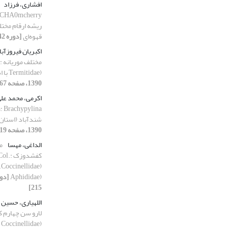
افشاری، فرزاد
ریشه ارقام مختل
قهوه‌ای
[دوره 42، شماره 1، 1390، صفحه 85-94]
اکبریان فیروزآبا
م
Termitidae) با استفاده از ژن COII
1390، صفحه 267-273]
اکرمی، محمد عل
شندآباد (استان
1390، صفحه 19-32]
الداغی، مهسا
م
کفشدوز
Aphididae)
215]
اللهیاری، حسین