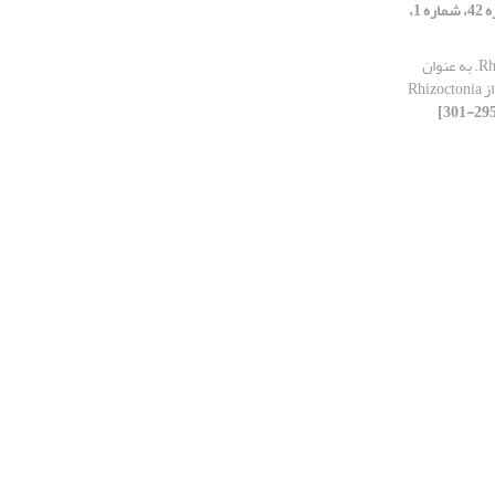
[دوره 42، شماره 1،
جدایه‌های Rhizobium spp. به عنوان
عوامل بیوکنترل مرگ گیاهچه لوبیا ناشی از Rhizoctonia