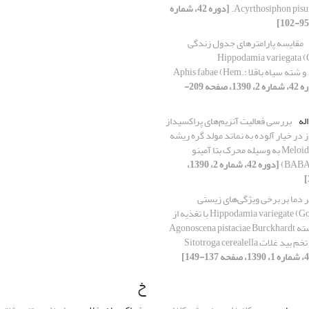
[دوره 42، شماره
مقایسه پارامترهای جدول زندگی
ک Hippodamia variegata (Col.:
Coccinellidae). و شته سیاه باقلا Aphis fabae (Hem.:
[دوره 42، شماره 2، 1390، صفحه 209-
له
بررسی فعالیت آنزیم‌های پراکسیداز
ز در خیار آلوده به نماتد مولد گره ریشه
Meloidogyne javanica به وسیله محرک بتا آمینو
[دوره 42، شماره 2، 1390،
ر دما بر برخی ویژگی‌های زیستی
کفشدوزک Hippodamia variegate (Goeze) با تغذیه از
پسیل معمولی پسته Agonoscena pistaciae Burckhardt
and Lauterer. و تخم بید غلات Sitotroga cerealella
خ