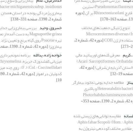
، مهسا
بررسی کلنیزاسیون ریشه کلزا
خداکرمیان، غلام
بیماریزایی و تنوع ژنت
توسط باکتری Pseudomonas fluorescens استرین
[دوره
بیماری پژمردگی یونجه در استان همدان
شماره 2، 1390، صفحه 331-338]
تنوع ژنتیکی جمعیت‌های مختلف
خسروی، وحید
بررسی بیماری‌زایی جدای
Microcerotermes diversus (Isopter:
Magnaporthe grisea به دست آم
[دوره 42، شماره 2،
تیره Poaceae روی گیاه برنج و تعیین ن
بیماری‌زا
[دوره 42، شماره 1، 1390، صفحه 179-190]
، کریم
معرفی کنه‌های اوریباتید عالی
خواجه زاده، یدالله
برنامه نمونه‌برداری
(Acari: Sarcoptiformes: Oribatida: Brachypylina)
میزبانی کفشدوزک خربزه، na
(استان آذربایجان‌شرقی)
[دوره 42،
(F.) (Col.: Coccinellidae).
کدوئیان در اهواز
10]
ناز
مطالعه جدایه بومی نماتود بیمارگر
حشرات Heterorabditis bacteriophora و باکتری
ست آن Photorhabdus luminescens subsp.
[دوره 42، شماره 2، 1390، صفحه 353-
فسانه
مقایسه توانایی‌های زیستی شته
قلا Aphis fabae Scopoli (Hom.: Aphididae)
در مقادیر مختلف کوددهی نیتروژن به