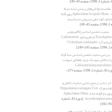
مقایسه توانایی‌های زیستی شته سیاه
باقلا Aphis fabae Scopoli (Hom.: Aphididae) روی گیاه
 مختلف کوددهی نیتروژن به پتاسیم
سمیت تنفسی اسانس اکالیپتوس
(Eucalyptus camaldulensis) و بطری‌شور (Callistemon
بررسی سمیت تنفسی اسانس سه گیاه
ات کامل سوسک چهار نقطه‌ای حبوبات
Callosobruchus maculatus 
[دوره 42، شماره 2، 1390، صفحه 275-
اثر دما بر ترجیح غذایی حشرات کامل و
لارو سن چهارم کفشدوزک Hippodamia variegata (Col:
Coccinellidae) روی دو گونه شته Aphis fabae (Hem:
[دوره 42، شماره
ماریزایی و تنوع ژنتیکی استرین‌های