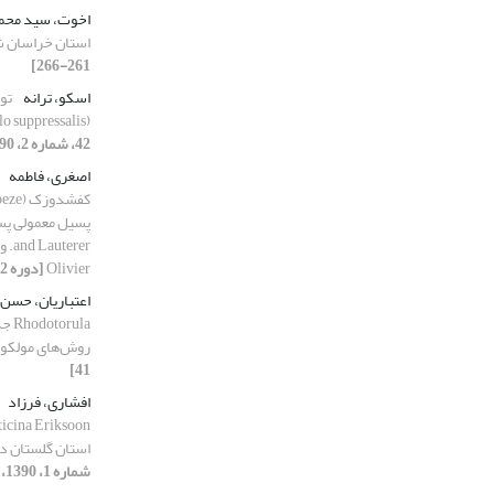
اخوت، سید محم
استان خراسان 
261-266]
اسکو، ترانه
تو
(Chilo suppressalis) در برنج هیبرید در مازندران
42، شماره 2، 1390، صفحه 325-330]
اصغری، فاطمه
Olivier
[دوره 42، شماره 1، 1390، صفحه 137-149]
اعتباریان، حسن
ula
روش‌های مولکو
41]
افشاری، فرزاد
استان گلستان در سال‌
شماره 1، 1390، صفحه 51-59]