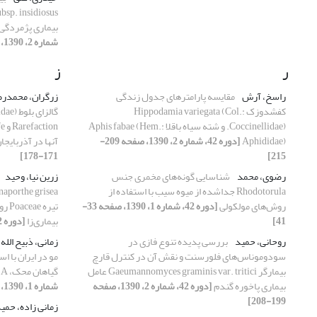
بیماری پژمردگی
شماره 2، 1390، صفحه 331-338]
ر
ز
راسخ، آرش
مقایسه پارامترهای جدول زندگی
زرگران، محمدر
کفشدوزک Hippodamia variegata (Col.:
Coccinellidae). و شته سیاه باقلا Aphis fabae (Hem.:
Aphididae)
[دوره 42، شماره 2، 1390، صفحه 209-
آنها در آذربایجا
171-178]
215]
رضوی، محمد
شناسایی گونه‌های مخمری جنس
زرین نیا، وحید
Rhodotorula جداشده از میوه سیب با استفاده از
روش‌های مولکولی
[دوره 42، شماره 1، 1390، صفحه 33-
تیره
41]
بیماری‌زا
[دوره 42، شماره 1، 1390، صفحه 179-190]
روحانی، حمید
بررسی پدیده تنوع فازی در
زمانی، ذبیح الله
سودوموناس‌های فلورسنت و نقش آن در کنترل قارچ
مو در ایران با ا
بیمارگر Gaeumannomyces graminis var. tritici عامل
گیاهان محک، DAS-ELISA و IC-RT-PCR
بیماری پاخوره گندم
[دوره 42، شماره 2، 1390، صفحه
شماره 1، 1390، صفحه 11-18]
199-208]
زمانی زاده، حم