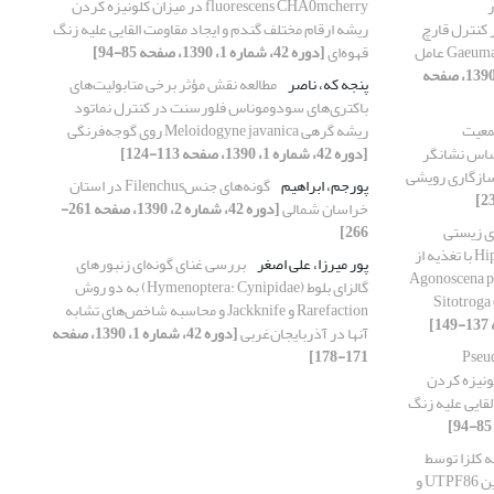
ر
fluorescens CHA0mcherry در میزان کلونیزه کردن
کنترل قارچ
ریشه ارقام مختلف گندم و ایجاد مقاومت القایی علیه زنگ
بیمارگر Gaeumannomyces graminis var. tritici عامل
قهوه‌ای
[دوره 42، شماره 1، 1390، صفحه 85-94]
[دوره 42، شماره 2، 1390، صفحه
پنجه که، ناصر
مطالعه نقش مؤثر برخی متابولیت‌های
باکتری‌های سودوموناس فلورسنت در کنترل نماتود
معیت
ریشه گرهی Meloidogyne javanica روی گوجه‌فرنگی
رنج بر اساس نشانگر
[دوره 42، شماره 1، 1390، صفحه 113-124]
پورجم، ابراهیم
گونه‌های جنسFilenchus در استان
خراسان شمالی
[دوره 42، شماره 2، 1390، صفحه 261-
ای زیستی
266]
کفشدوزک Hippodamia variegate (Goeze) با تغذیه از
پور میرزا، علی اصغر
بررسی غنای گونه‌ای زنبورهای
Agonoscena pistaciae
گالزای بلوط (Hymenoptera: Cynipidae) به دو روش
غلات Sitotroga cerealella
Rarefaction و Jackknife و محاسبه شاخص‌های تشابه
آنها در آذربایجان‌غربی
[دوره 42، شماره 1، 1390، صفحه
Pseudomon
171-178]
 در میزان کلونیزه کردن
لقایی علیه زنگ
 کلزا توسط
باکتری Pseudomonas fluorescens استرین UTPF86 و