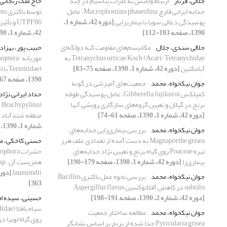
جلالی، فرناز
ارتباط واکنش به کلرات پتاسیم در چند
حاج ملک زنجانی
جدایه‌ ایرانی قارچ Macrophomina phaseolina، عامل
پوسیدگی ذغالی سویا با بیماریزایی
[دوره 42، شماره 1،
UTPF86 و تأثیر قارچ Rhizoctonia solani بر آن
1390، صفحه 103-112]
42، شماره 1، 1390، صفحه 163-170]
جلالی سندی، جلال
مکانیسم‌های مقاومت کنه دولکه‌ای
حبیب پور، بهزاد
Tetranychus urticae Koch (Acari: Tetranychidae به
موریانه a
آبامکتین
[دوره 42، شماره 1، 1390، صفحه 75-83]
Termitidae) با استفاده از ژن COII
1390، صفحه 267-273]
جوان نیکخواه، محمد
جمعیت‌های آمیزشی در ‌گونه
کمپلکس Gibberella fujikuroi، عامل پوسیدگی طوقه
حداد ایرانی نژاد
برنج در گیلان و تعیین گروه‌های سازگاری رویشی آنها
[دوره 42، شماره 1، 1390، صفحه 61-74]
منطقه شندآباد 
شماره 1، 1390، صفحه 19-32]
جوان نیکخواه، محمد
بررسی بیماری‌زایی جدایه‌های
Magnaporthe grisea به دست آمده از تعدادی علف هرز
حسنی کاخکی، مه
تیره Poaceae روی گیاه برنج و تعیین نژاد جدایه‌های
بیماری‌زا
[دوره 42، شماره 1، 1390، صفحه 179-190]
همزی
laumondii
جوان نیکخواه، محمد
بررسی نحوه عمل باکتری Bacillus
363]
subtilis در کاهش آفلاتوکسین Aspergillus flavus
[دوره 42، شماره 2، 1390، صفحه 191-198]
حسینی، سیده ا
سیاه با
جوان نیکخواه، محمد
مطالعه ساختار جمعیت
روی گیاه لوبیا 
Pyricularia grisea جدا شده از برنج بر اساس نشانگر