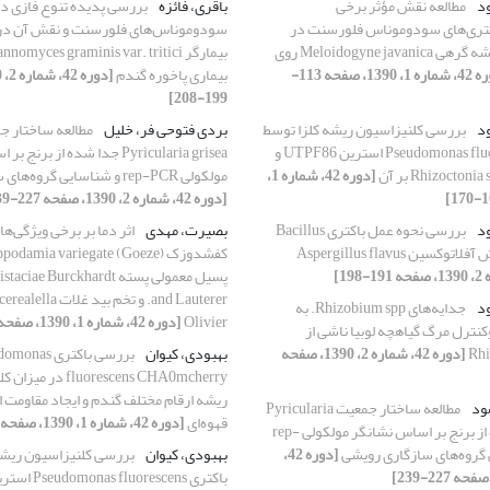
ود
مطالعه نقش مؤثر برخی
باقری، فائزه
بررسی پدیده تنوع فازی د
اکتری‌های سودوموناس فلورسنت در
سودوموناس‌های فلورسنت و نقش آن در 
کنترل نماتود ریشه گرهی Meloidogyne javanica روی
[دوره 42، شماره 1، 1390، صفحه 113-
بیماری پاخوره گندم
199-208]
ود
بررسی کلنیزاسیون ریشه کلزا توسط
بردی فتوحی فر، خلیل
مطالعه ساختار ج
باکتری Pseudomonas fluorescens استرین UTPF86 و
Pyricularia grisea جدا شده از ب
[دوره 42، شماره 1،
مولکولی rep-PCR و شناسایی گروه‌های سازگاری رویشی
[دوره 42، شماره 2، 1390، صفحه 227-239]
ود
بررسی نحوه عمل باکتری Bacillus
بصیرت، مهدی
اثر دما بر برخی ویژگی‌ه
پسیل معمولی پسته  Burckhardt
and Lauterer. و تخم بید 
ود
جدایه‌های Rhizobium spp. به
Olivier
[دوره 42، شماره 1، 1390، صفحه 137-149]
کنترل مرگ گیاهچه لوبیا ناشی از
Rhi
[دوره 42، شماره 2، 1390، صفحه
بهبودی، کیوان
بررسی باکتری as
fluorescens CHA0mcherry
ریشه ارقام مختلف گندم و ایجاد مقاومت ا
ود
مطالعه ساختار جمعیت Pyricularia
قهوه‌ای
[دوره 42، شماره 1، 1390، صفحه 85-94]
grisea جدا شده از برنج بر اساس نشانگر مولکولی rep-
[دوره 42،
بهبودی، کیوان
بررسی کلنیزاسیون ریشه