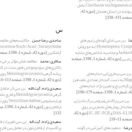
Clavibacter michiganensis subsp. insidiosus عامل
 یونجه در استان همدان
[دوره 42،
س
ضا
بررسی غنای گونه‌ای زنبورهای
ساجدی، رضا حسن
مکانیسم‌های مقاومت
گالزای بلوط (Hymenoptera: Cynipidae) به دو روش
Rarefaction و Jackknife و محاسبه شاخص‌های تشابه
آبامکتین
[دوره 42، شماره 1، 1390، صفحه 75-83]
ن‌غربی
[دوره 42، شماره 1، 1390، صفحه
سالاری، محمد
مطالعه نقش مؤثر برخی م
باکتری‌های سودوموناس فلورسنت در کنت
بررسی بیماری‌زایی جدایه‌های
ریشه گرهی Meloidogyne javanica روی گوجه‌فرنگی
Magnaporthe grisea به دست آمده از تعدادی علف هرز
[دوره 42، شماره 1، 1390، صفحه 113-124]
 Poaceae روی گیاه برنج و تعیین نژاد جدایه‌های
سعیدی زاده، آیت الله
بررسی اثر متقابل
گرهی oidogyne javanica
بررسی پراکنش ویروس برگ بادبزنی
ورتیسیلیومی ae
ستفاده از روش‌های مایه‌زنی بر روی
ارقام زیتون
[دوره 42،
135]
سعیدی زاده، آیت اله
بررسی تغییرات فع
یدرضا
جمعیت‌های آمیزشی در ‌گونه
پراکسیداز ارقام زیتون در تعامل بین قار