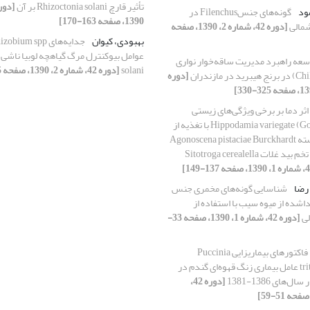
تأثیر قارچ Rhizoctonia solani بر آن
ود
گونه‌های جنسFilenchus در
1390، صفحه 163-170]
شمالی
[دوره 42، شماره 2، 1390، صفحه
بهبودی، کیوان
سعه راهبرد مدیریت ساقه‌خوار نواری
solani
[دوره 42، شماره 2، 1390، صفحه 295-301]
[دوره
اثر دما بر برخی ویژگی‌های زیستی
کفشدوزک Hippodamia variegate (Goeze) با تغذیه از
پسیل معمولی پسته Agonoscena pistaciae Burckhardt
and Lauterer. و تخم بید غلات Sitotroga cerealella
 رضا
شناسایی گونه‌های مخمری جنس
Rhodotor جداشده از میوه سیب با استفاده از
لی
[دوره 42، شماره 1، 1390، صفحه 33-
فاکتورهای بیماریزایی Puccinia
triticina Eriksoon عامل بیماری زنگ قهوه‌ای گندم در
های 1386-1381
[دوره 42،