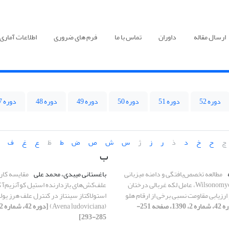
ارسال مقاله
داوران
تماس با ما
فرم های ضروری
اطلاعات آماری
دوره 52
دوره 51
دوره 50
دوره 49
دوره 48
دوره 47
چ
ح
خ
د
ذ
ر
ز
ژ
س
ش
ص
ض
ط
ظ
ع
غ
ف
ب
مطالعه تخصص‌یافتگی و دامنه میزبانی
باغستانی میبدی، محمد علی
مقایسه کارا
Wilsonomyces carpophilus، عامل لکه غربالی درختان
علف‌کش‌های بازدارنده استیل کوآنزیم‌آ ک
ارزیابی مقاومت نسبی برخی از ارقام هلو
استولاکتاز سینتاز در کنترل علف هرز یو
[دوره 42، شماره 2، 1390، صفحه 251-
(Avena ludoviciana)
285-293]