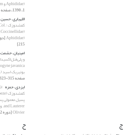
Aphididae) و Acyrthosiphon pisum.
1، 1390، صفحه 95-102]
اللهیاری، حسین
کفشدوز
Aphididae)
215]
امینیان، حشمت ا
و پلی‌فنل‌اکسیدا
بوتیریک اسید (BABA)
صفحه 315-323]
ایزدی، حمزه
اث
Olivier
[دوره 42، شماره 1، 1390، صفحه 137-149]
ج
ح