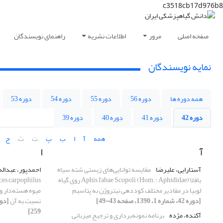
c3518cb17d976b8
صفحه اصلی
مرور
اطلاعات نشریه
راهنمای نویسندگان
نمایه نویسندگان
همه دوره ها
دوره 56
دوره 55
دوره 54
دوره 53
دوره 42
دوره 41
دوره 40
دوره 39
همه
آ
ا
ب
پ
ت
ث
ج
آ
ا
آستارایی، علیرضا
مقایسه توانایی‌های زیستی شته سیاه
احمدپور، عبداله
باقلا Aphis fabae Scopoli (Hom.: Aphididae) روی گیاه
لوبیا در مقادیر مختلف کوددهی نیتروژن به پتاسیم
میوه هسته‌دار و 
[دوره 42، شماره 1، 1390، صفحه 43-49]
نسبت به آن
259]
آکنده، مژده
برنامه نمونه‌برداری و ترجیح میزبانی