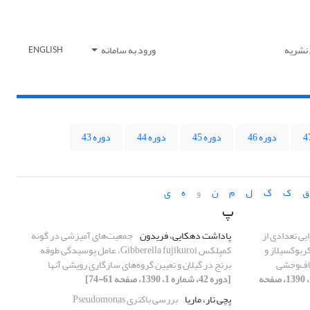
 نشریه
ورود به سامانه
ENGLISH
دوره 46
دوره 45
دوره 44
دوره 43
ق
ک
گ
ل
م
ن
و
ه
ی
پ
یی تعدادی از
پاداشت دهکایی، فریدون
جمعیت‌های آمیزشی در ‌گونه
ربوکسیلاز و
کمپلکس Gibberella fujikuroi، عامل پوسیدگی طوقه
لاف‌وحشی
برنج در گیلان و تعیین گروه‌های سازگاری رویشی آنها
[دوره 42، شماره 2، 1390، صفحه
[دوره 42، شماره 1، 1390، صفحه 61-74]
پچی تار، ماریا
بررسی باکتری Pseudomonas