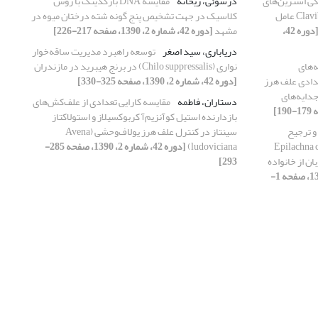
یکی استرین‌های
درسوئی، ریحانه
مقایسه DNA بارکدینگ با روش
Clavibacter michiganensis subsp. insidiosus عامل
کلاسیک در جهت تشخیص پنج گونه شته درختان میوه در
[دوره 42،
مشهد
[دوره 42، شماره 2، 1390، صفحه 217-226]
دریاباری، سید اصغر
توسعه راهبرد مدیریت ساقه‌خوار
ه‌های
نواری (Chilo suppressalis) در برنج هیبرید در مازندران
ده از تعدادی علف هرز
[دوره 42، شماره 2، 1390، صفحه 325-330]
ژاد جدایه‌های
دستاران، فاطمه
مقایسه کارایی تعدادی از علف‌کش‌های
بازدارنده استیل کوآنزیم‌آ کربوکسیلاز و استولاکتاز
 و ترجیح
سینتاز در کنترل علف هرز یولاف‌وحشی (Avena
Epilachna chrysomeli
ludoviciana)
[دوره 42، شماره 2، 1390، صفحه 285-
 روی چند میزبان از خانواده
293]
[دوره 42، شماره 1، 1390، صفحه 1-