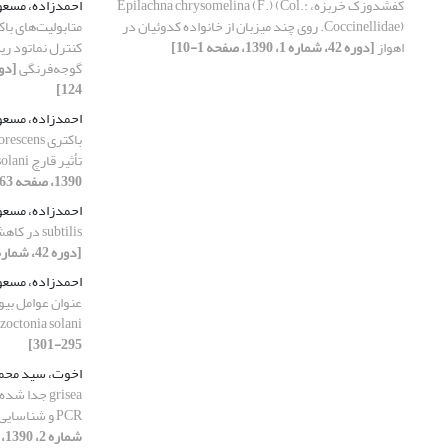
کفشدوزک خربزه، Epilachna chrysomelina (F.) (Col.:
احمدزاده، مسع
Coccinellidae). روی چند میزبان از خانواده کدوئیان در
متابولیت‌های ب
اهواز
[دوره 42، شماره 1، 1390، صفحه 1-10]
گوجه‌فرنگی
124]
احمدزاده، مسع
تأثیر قارچ Rhizoctonia solani بر آن
1390، صفحه 163-170]
احمدزاده، مسع
subtilis در کاهش آفلاتوکسین Aspergillus flavus
[دوره 42، شماره 2، 1390، صفحه 191-198]
احمدزاده، مسع
عنوان عوامل بیو
zoctonia solani
295-301]
اخوت، سید محم
PCR و شناسایی گروه‌های سازگاری رویشی
شماره 2، 1390، صفحه 227-239]