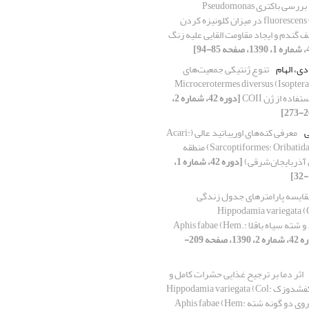
بررسی باکتری Pseudomonas
fluorescens CHA0mcherry در میزان کلونیزه کردن
ف گندم و ایجاد مقاومت القایی علیه زنگ
دی، الهام
تنوع ژنتیکی جمعیت‌های
ختلف موریانه Microcerotermes diversus (Isoptera:
[دوره 42، شماره 2،
ی
معرفی کنه‌های اوریباتید عالی (Acari:
Sarcoptiformes: Oribatida: Brachypylina) منطقه
 آذربایجان‌شرقی)
[دوره 42، شماره 1،
قایسه پارامترهای جدول زندگی
ک Hippodamia variegata (Col.:
Coccinellidae). و شته سیاه باقلا Aphis fabae (Hem.:
[دوره 42، شماره 2، 1390، صفحه 209-
اثر دما بر ترجیح غذایی حشرات کامل و
لارو سن چهارم کفشدوزک Hippodamia variegata (Col:
Coccinellidae) روی دو گونه شته Aphis fabae (Hem: