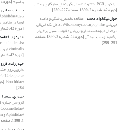
پتاسیم
[دوره 42، شماره 1، 1390، صفحه 43-49]
مولکولی rep-PCR و شناسایی گروه‌های سازگاری رویشی
[دوره 42، شماره 2، 1390، صفحه 227-239]
حسینی، مجتبی
جوان نیکخواه، محمد
مطالعه تخصص‌یافتگی و دامنه
لوبیا در مقادیر
میزبانی Wilsonomyces carpophilus، عامل لکه غربالی
[دوره 42، شماره 1، 1390، صفحه 43-49]
درختان میوه هسته‌دار و ارزیابی مقاومت نسبی برخی از
ارقام هلو نسبت به آن
[دوره 42، شماره 2، 1390، صفحه
حمزه وی، فاطمه
251-259]
viminalis) روی شپشه آرد (Tribolium confusum)
[دوره 42، شماره 2، 1390، صفحه 241-249]
حیدرزاده، آرزو
دارویی روی حشر
F. (Coleoptera:
Bruchidae).
284]
حیدری، سمیرا
Aphididae) و Acyrthosiphon pisum.
1، 1390، صفحه 95-102]
حیدری، علی
بی