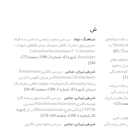
ش
 کنه دولکه‌ای
شباهنگ، جواد
بررسی سمیت تنفسی اسانس سه گیاه
Tetranychus urticae Koch (Acari: Tetranychidae به
دارویی روی حشرات کامل سوسک چهار نقطه‌ای حبوبات
Callosobruchus maculatus F. (Coleoptera:
Bruchidae).
[دوره 42، شماره 2، 1390، صفحه 275-
تابولیت‌های
284]
رل نماتود
شریفی تهران، عباس
بررسی باکتری Pseudomonas
fluorescens CHA0mcherry در میزان کلونیزه کردن
ریشه ارقام مختلف گندم و ایجاد مقاومت القایی علیه زنگ
 نماتد ریشه
قهوه‌ای
[دوره 42، شماره 1، 1390، صفحه 85-94]
Mel و قارچ عامل پژمردگی
Verticillium dahli روی نهال‌های برخی از
شریفی تهرانی، عباس
بررسی کلنیزاسیون ریشه کلزا
[دوره 42، شماره 1، 1390، صفحه 125-
توسط باکتری Pseudomonas fluorescens استرین
UTPF86 و تأثیر قارچ Rhizoctonia solani بر آن
[دوره
42، شماره 1، 1390، صفحه 163-170]
الیت کمی
چ عامل پژمردگی
شریفی تهرانی، عباس
بررسی نحوه عمل باکتری