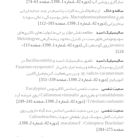
سازگاری رویشی آنها
[دوره 42، شماره 1، 1390، صفحه 61-74]
ساقه و خاک.
ارتباط واکنش به کلرات پتاسیم در چند جدایه‌ ایرانی
قارچ Macrophomina phaseolina، عامل پوسیدگی ذغالی سویا با
بیماریزایی
[دوره 42، شماره 1، 1390، صفحه 103-112]
سالیسیلیک اسید
مطالعه نقش مؤثر برخی متابولیت‌های باکتری‌های
سودوموناس فلورسنت در کنترل نماتود ریشه گرهی Meloidogyne
javanica روی گوجه‌فرنگی
[دوره 42، شماره 1، 1390، صفحه 113-
124]
سالیسیلیک اسید
تلفیق سالیسیلیک اسید و Bacillus subtilis در
کنترل پوسیدگی ساقه و ریشه خیار ناشی از Fusarium oxysporum f.
sp. radicis-cucumerinum. و بررسی فعالیت آنزیم فنیل‌آلانین
آمونیالیاز
[دوره 42، شماره 2، 1390، صفحه 339-351]
سمیت تنفسی
سمیت تنفسی اسانس اکالیپتوس (Eucalyptus
camaldulensis) و بطری‌شور (Callistemon viminalis) روی شپشه آرد
(Tribolium confusum)
[دوره 42، شماره 2، 1390، صفحه 241-249]
سمیت تنفسی
بررسی سمیت تنفسی اسانس سه گیاه دارویی روی
حشرات کامل سوسک چهار نقطه‌ای حبوبات Callosobruchus
maculatus F. (Coleoptera: Bruchidae).
[دوره 42، شماره 2، 1390،
صفحه 275-284]