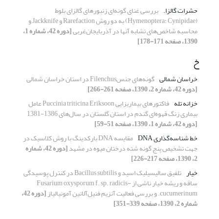
حشرات گالزا.
بررسی غنای گونه‌ای زنبورهای گالزای بلوط
(Hymenoptera: Cynipidae) به دو روش Rarefaction و Jackknife و
محاسبه شاخص‌های تشابه آنها در آذربایجان‌غربی
[دوره 42، شماره 1،
1390، صفحه 171-178]
خ
خراسان شمالی
گونه‌های جنسFilenchus در استان خراسان شمالی
[دوره 42، شماره 2، 1390، صفحه 261-266]
خزانه تله
فاکتورهای بیماریزایی Puccinia triticina Eriksoon عامل
بیماری زنگ قهوه‌ای گندم در استان گلستان در سال‌های 1386-1381
[دوره 42، شماره 1، 1390، صفحه 51-59]
خط شناسه‌گذاری DNA
مقایسه DNA بارکدینگ با روش کلاسیک در
جهت تشخیص پنج گونه شته درختان میوه در مشهد
[دوره 42، شماره
2، 1390، صفحه 217-226]
خیار
تلفیق سالیسیلیک اسید و Bacillus subtilis در کنترل پوسیدگی
ساقه و ریشه خیار ناشی از Fusarium oxysporum f. sp. radicis-
cucumerinum. و بررسی فعالیت آنزیم فنیل‌آلانین آمونیالیاز
[دوره 42،
شماره 2، 1390، صفحه 339-351]