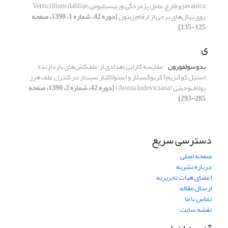
javanica و قارچ عامل پژمردگی ورتیسیلیومی Verticillium dahliae
روی نهال‌های برخی از ارقام زیتون
[دوره 42، شماره 1، 1390، صفحه
125-135]
ی
یدوسولفورون
مقایسه کارایی تعدادی از علف‌کش‌های بازدارنده
استیل کوآنزیم‌آ کربوکسیلاز و استولاکتاز سینتاز در کنترل علف هرز
یولاف‌وحشی (Avena ludoviciana)
[دوره 42، شماره 2، 1390، صفحه
285-293]
دسترسی سریع
صفحه اصلی
درباره نشریه
اعضای هیات تحریریه
ارسال مقاله
تماس با ما
نقشه سایت