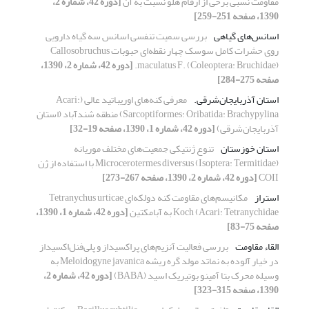
مقاومت نسبی برخی از ارقام هلو نسبت به آن
[دوره 42، شماره 2،
1390، صفحه 251-259]
اسانس‌های گیاهی
بررسی سمیت تنفسی اسانس سه گیاه دارویی
روی حشرات کامل سوسک چهار نقطه‌ای حبوبات Callosobruchus
maculatus F. (Coleoptera: Bruchidae).
[دوره 42، شماره 2، 1390،
صفحه 275-284]
استان آذربایجان‌شرقی.
معرفی کنه‌های اوریباتید عالی (Acari:
Sarcoptiformes: Oribatida: Brachypylina) منطقه شندآباد (استان
آذربایجان‌شرقی)
[دوره 42، شماره 1، 1390، صفحه 19-32]
استان خوزستان
تنوع ژنتیکی جمعیت‌های مختلف موریانه
Microcerotermes diversus (Isoptera: Termitidae) با استفاده از ژن
COII
[دوره 42، شماره 2، 1390، صفحه 267-273]
استراز
مکانیسم‌های مقاومت کنه دولکه‌ای Tetranychus urticae
Koch (Acari: Tetranychidae به آبامکتین
[دوره 42، شماره 1، 1390،
صفحه 75-83]
القاء مقاومت
بررسی فعالیت آنزیم‌های پراکسیداز و پلی‌فنل‌اکسیداز
در خیار آلوده به نماتد مولد گره ریشه Meloidogyne javanica به
وسیله محرک بتا آمینو بوتیریک اسید (BABA)
[دوره 42، شماره 2،
1390، صفحه 315-323]