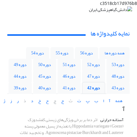
c3518cb17d976b8
نمایه کلیدواژه ها
همه دوره ها
دوره 56
دوره 55
دوره 54
دوره 53
دوره 52
دوره 51
دوره 50
دوره 49
دوره 48
دوره 47
دوره 46
دوره 45
دوره 44
دوره 43
دوره 42
دوره 41
دوره 40
دوره 39
همه
آ
ا
ب
پ
ت
ث
ج
چ
ح
خ
د
ذ
ر
ز
ژ
آ
آستانه حرارتی
اثر دما بر برخی ویژگی‌های زیستی کفشدوزک
Hippodamia variegate (Goeze) با تغذیه از پسیل معمولی پسته
Agonoscena pistaciae Burckhardt and Lauterer. و تخم بید غلات