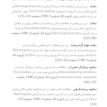
نماتد
بررسی اثر متقابل نماتد ریشه گرهی Meloidogyne javanica و
قارچ عامل پژمردگی ورتیسیلیومی Verticillium dahliae روی نهال‌های
برخی از ارقام زیتون
[دوره 42، شماره 1، 1390، صفحه 125-135]
نماتد
بررسی تغییرات فعالیت کمی پراکسیداز ارقام زیتون در تعامل
بین قارچ عامل پژمردگی ورتیسیلیومی Verticillium dahliae و نماتد
ریشه گرهی Meloidogyne javanica
[دوره 42، شماره 2، 1390، صفحه
303-313]
نماتد مولد گره ریشه
بررسی فعالیت آنزیم‌های پراکسیداز و
پلی‌فنل‌اکسیداز در خیار آلوده به نماتد مولد گره ریشه Meloidogyne
javanica به وسیله محرک بتا آمینو بوتیریک اسید (BABA)
[دوره 42،
شماره 2، 1390، صفحه 315-323]
نماتود بیمارگر حشرات
مطالعه جدایه بومی نماتود بیمارگر حشرات
Heterorabditis bacteriophora و باکتری همزیست آن Photorhabdus
luminescens subsp. laumondii
[دوره 42، شماره 2، 1390، صفحه
353-363]
نماتود ریشه گرهی
مطالعه نقش مؤثر برخی متابولیت‌های باکتری‌های
سودوموناس فلورسنت در کنترل نماتود ریشه گرهی Meloidogyne
javanica روی گوجه‌فرنگی
[دوره 42، شماره 1، 1390، صفحه 113-
124]