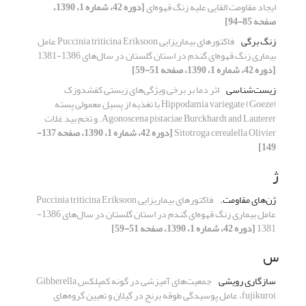
ایجاد مقاومت القایی علیه زنگ قهوه‌ای
[دوره 42، شماره 1، 1390،
صفحه 85-94]
زنگ برگی
فاکتورهای بیماریزایی Puccinia triticina Eriksoon عامل
بیماری زنگ قهوه‌ای گندم در استان گلستان در سال‌های 1386-1381
[دوره 42، شماره 1، 1390، صفحه 51-59]
زیست‌شناسی
اثر دما بر برخی ویژگی‌های زیستی کفشدوزک
Hippodamia variegate (Goeze) با تغذیه از پسیل معمولی پسته
Agonoscena pistaciae Burckhardt and Lauterer. و تخم بید غلات
Sitotroga cerealella Olivier
[دوره 42، شماره 1، 1390، صفحه 137-
149]
ژ
ژن‌های مقاومت.
فاکتورهای بیماریزایی Puccinia triticina Eriksoon
عامل بیماری زنگ قهوه‌ای گندم در استان گلستان در سال‌های 1386-
1381
[دوره 42، شماره 1، 1390، صفحه 51-59]
س
سازگاری رویشی
جمعیت‌های آمیزشی در ‌گونه کمپلکس Gibberella
fujikuroi، عامل پوسیدگی طوقه برنج در گیلان و تعیین گروه‌های