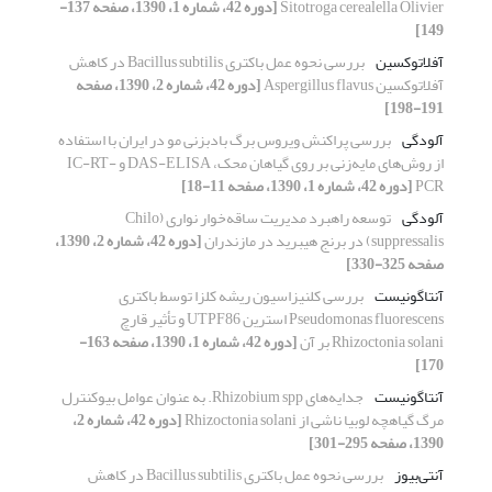
Sitotroga cerealella Olivier
[دوره 42، شماره 1، 1390، صفحه 137-
149]
آفلاتوکسین
بررسی نحوه عمل باکتری Bacillus subtilis در کاهش
آفلاتوکسین Aspergillus flavus
[دوره 42، شماره 2، 1390، صفحه
191-198]
آلودگی
بررسی پراکنش ویروس برگ بادبزنی مو در ایران با استفاده
از روش‌های مایه‌زنی بر روی گیاهان محک، DAS-ELISA و IC-RT-
PCR
[دوره 42، شماره 1، 1390، صفحه 11-18]
آلودگی
توسعه راهبرد مدیریت ساقه‌خوار نواری (Chilo
suppressalis) در برنج هیبرید در مازندران
[دوره 42، شماره 2، 1390،
صفحه 325-330]
آنتاگونیست
بررسی کلنیزاسیون ریشه کلزا توسط باکتری
Pseudomonas fluorescens استرین UTPF86 و تأثیر قارچ
Rhizoctonia solani بر آن
[دوره 42، شماره 1، 1390، صفحه 163-
170]
آنتاگونیست
جدایه‌های Rhizobium spp. به عنوان عوامل بیوکنترل
مرگ گیاهچه لوبیا ناشی از Rhizoctonia solani
[دوره 42، شماره 2،
1390، صفحه 295-301]
آنتی‌بیوز
بررسی نحوه عمل باکتری Bacillus subtilis در کاهش