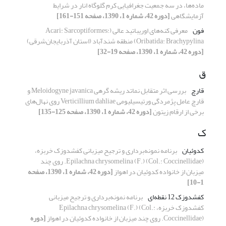
ماده‌ها، در سه جمعیت جغرافیایی کرم گلوگاه انار در شرایط
آزمایشگاهی
[دوره 42، شماره 1، 1390، صفحه 151-161]
فون
معرفی کنه‌های اوریباتید عالی (Acari: Sarcoptiformes:
Oribatida: Brachypylina) منطقه شندآباد (استان آذربایجان‌شرقی)
[دوره 42، شماره 1، 1390، صفحه 19-32]
ق
قارچ
بررسی اثر متقابل نماتد ریشه گرهی Meloidogyne javanica و
قارچ عامل پژمردگی ورتیسیلیومی Verticillium dahliae روی نهال‌های
برخی از ارقام زیتون
[دوره 42، شماره 1، 1390، صفحه 125-135]
ک
کدوئیان
برنامه نمونه‌برداری و ترجیح میزبانی کفشدوزک خربزه،
Epilachna chrysomelina (F.) (Col.: Coccinellidae). روی چند
میزبان از خانواده کدوئیان در اهواز
[دوره 42، شماره 1، 1390، صفحه
1-10]
کفشدوزک 12 نقطه‌ای
برنامه نمونه‌برداری و ترجیح میزبانی
کفشدوزک خربزه، Epilachna chrysomelina (F.) (Col.:
Coccinellidae). روی چند میزبان از خانواده کدوئیان در اهواز
[دوره