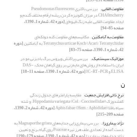
مقاومت القایی.
بررسی باکتری Pseudomonas fluorescens
CHA0mcherry در میزان کلونیزه کردن ریشه ارقام مختلف گندم و
ایجاد مقاومت القایی علیه زنگ قهوه‌ای
[دوره 42، شماره 1، 1390،
صفحه 85-94]
مقاومت به آبامکتین
مکانیسم‌های مقاومت کنه دولکه‌ای
Tetranychus urticae Koch (Acari: Tetranychidae به آبامکتین
[دوره
42، شماره 1، 1390، صفحه 75-83]
موزائیک سیستمیک.
بررسی پراکنش ویروس برگ بادبزنی مو در
ایران با استفاده از روش‌های مایه‌زنی بر روی گیاهان محک، DAS-
ELISA و IC-RT-PCR
[دوره 42، شماره 1، 1390، صفحه 11-18]
ن
نرخ ذاتی افزایش جمعیت
مقایسه پارامترهای جدول زندگی
کفشدوزک Hippodamia variegata (Col.: Coccinellidae). و شته
سیاه باقلا Aphis fabae (Hem.: Aphididae)
[دوره 42، شماره 2، 1390،
صفحه 209-215]
نژاد بیماری‌زا.
بررسی بیماری‌زایی جدایه‌های Magnaporthe grisea به
دست آمده از تعدادی علف هرز تیره Poaceae روی گیاه برنج و تعیین
نژاد جدایه‌های بیماری‌زا
[دوره 42، شماره 1، 1390، صفحه 179-190]