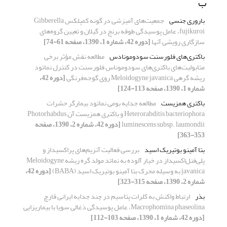
ب
باروری جنسی
جمعیت‌های آمیزشی در ‌گونه کمپلکس Gibberella
fujikuroi، عامل پوسیدگی طوقه برنج در گیلان و تعیین گروه‌های
سازگاری رویشی آنها
[دوره 42، شماره 1، 1390، صفحه 61-74]
باکتری‌های فلورسنت سودومونادس
مطالعه نقش مؤثر برخی
متابولیت‌های باکتری‌های سودوموناس فلورسنت در کنترل نماتود
ریشه گرهی Meloidogyne javanica روی گوجه‌فرنگی
[دوره 42،
شماره 1، 1390، صفحه 113-124]
باکتری همزیست
مطالعه جدایه بومی نماتود بیمارگر حشرات
Heterorabditis bacteriophora و باکتری همزیست آن Photorhabdus
luminescens subsp. laumondii
[دوره 42، شماره 2، 1390، صفحه
353-363]
بتا آمینو بوتیریک اسید
بررسی فعالیت آنزیم‌های پراکسیداز و
پلی‌فنل‌اکسیداز در خیار آلوده به نماتد مولد گره ریشه Meloidogyne
javanica به وسیله محرک بتا آمینو بوتیریک اسید (BABA)
[دوره 42،
شماره 2، 1390، صفحه 315-323]
بذر
ارتباط واکنش به کلرات پتاسیم در چند جدایه‌ ایرانی قارچ
Macrophomina phaseolina، عامل پوسیدگی ذغالی سویا با بیماریزایی
[دوره 42، شماره 1، 1390، صفحه 103-112]