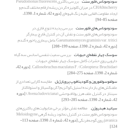
سودوموناس فلورسنت
بررسی باکتری Pseudomonas fluorescens
CHA0mcherry در میزان کلونیزه کردن ریشه ارقام مختلف گندم و
ایجاد مقاومت القایی علیه زنگ قهوه‌ای
[دوره 42، شماره 1، 1390،
صفحه 85-94]
سودوموناس‌های فلورسنت
بررسی پدیده تنوع فازی در
سودوموناس‌های فلورسنت و نقش آن در کنترل قارچ بیمارگر
Gaeumannomyces graminis var. tritici عامل بیماری پاخوره گندم
[دوره 42، شماره 2، 1390، صفحه 199-208]
سوسک چهار نقطه‌ای حبوبات
بررسی سمیت تنفسی اسانس سه گیاه
دارویی روی حشرات کامل سوسک چهار نقطه‌ای حبوبات
Callosobruchus maculatus F. (Coleoptera: Bruchidae).
[دوره 42،
شماره 2، 1390، صفحه 275-284]
سولفوسولفورون و کلودینافوپ پروپارژیل
مقایسه کارایی تعدادی از
علف‌کش‌های بازدارنده استیل کوآنزیم‌آ کربوکسیلاز و استولاکتاز
سینتاز در کنترل علف هرز یولاف‌وحشی (Avena ludoviciana)
[دوره
42، شماره 2، 1390، صفحه 285-293]
سیانید هیدروژن.
مطالعه نقش مؤثر برخی متابولیت‌های باکتری‌های
سودوموناس فلورسنت در کنترل نماتود ریشه گرهی Meloidogyne
javanica روی گوجه‌فرنگی
[دوره 42، شماره 1، 1390، صفحه 113-
124]