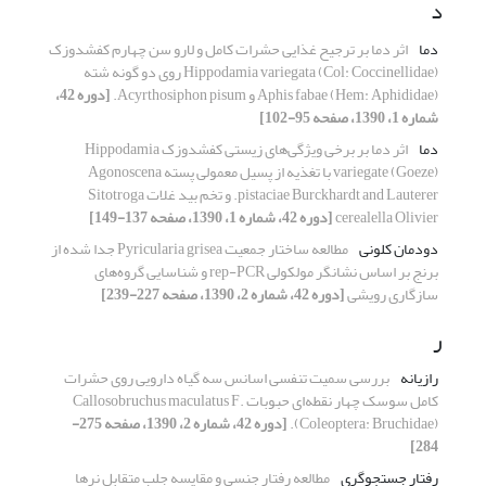
د
دما
اثر دما بر ترجیح غذایی حشرات کامل و لارو سن چهارم کفشدوزک
Hippodamia variegata (Col: Coccinellidae) روی دو گونه شته
Aphis fabae (Hem: Aphididae) و Acyrthosiphon pisum.
[دوره 42،
شماره 1، 1390، صفحه 95-102]
دما
اثر دما بر برخی ویژگی‌های زیستی کفشدوزک Hippodamia
variegate (Goeze) با تغذیه از پسیل معمولی پسته Agonoscena
pistaciae Burckhardt and Lauterer. و تخم بید غلات Sitotroga
cerealella Olivier
[دوره 42، شماره 1، 1390، صفحه 137-149]
دودمان کلونی
مطالعه ساختار جمعیت Pyricularia grisea جدا شده از
برنج بر اساس نشانگر مولکولی rep-PCR و شناسایی گروه‌های
سازگاری رویشی
[دوره 42، شماره 2، 1390، صفحه 227-239]
ر
رازیانه
بررسی سمیت تنفسی اسانس سه گیاه دارویی روی حشرات
کامل سوسک چهار نقطه‌ای حبوبات Callosobruchus maculatus F.
(Coleoptera: Bruchidae).
[دوره 42، شماره 2، 1390، صفحه 275-
284]
رفتار جستجوگری
مطالعه رفتار جنسی و مقایسه جلب متقابل نرها