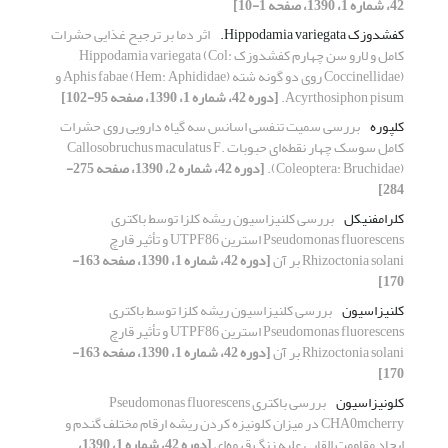
42، شماره 1، 1390، صفحه 1-10]
کفشدوزک Hippodamia variegata.
اثر دما بر ترجیح غذایی حشرات
کامل و لارو سن چهارم کفشدوزک Hippodamia variegata (Col:
Coccinellidae) روی دو گونه شته Aphis fabae (Hem: Aphididae) و
Acyrthosiphon pisum.
[دوره 42، شماره 1، 1390، صفحه 95-102]
کلپوره
بررسی سمیت تنفسی اسانس سه گیاه دارویی روی حشرات
کامل سوسک چهار نقطه‌ای حبوبات Callosobruchus maculatus F.
(Coleoptera: Bruchidae).
[دوره 42، شماره 2، 1390، صفحه 275-
284]
کلرامفنیکل
بررسی کلنیزاسیون ریشه کلزا توسط باکتری
Pseudomonas fluorescens استرین UTPF86 و تأثیر قارچ
Rhizoctonia solani بر آن
[دوره 42، شماره 1، 1390، صفحه 163-
170]
کلنیزاسیون
بررسی کلنیزاسیون ریشه کلزا توسط باکتری
Pseudomonas fluorescens استرین UTPF86 و تأثیر قارچ
Rhizoctonia solani بر آن
[دوره 42، شماره 1، 1390، صفحه 163-
170]
کلونیزاسیون
بررسی باکتری Pseudomonas fluorescens
CHA0mcherry در میزان کلونیزه کردن ریشه ارقام مختلف گندم و
ایجاد مقاومت القایی علیه زنگ قهوه‌ای
[دوره 42، شماره 1، 1390،