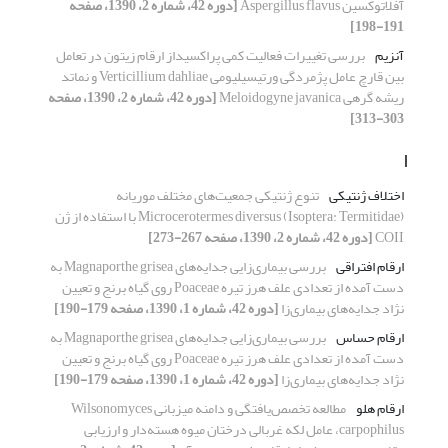
آفلاتوکسین Aspergillus flavus
[دوره 42، شماره 2، 1390، صفحه
191-198]
آنزیم
بررسی تغییرات فعالیت کمی پراکسیداز ارقام زیتون در تعامل
بین قارچ عامل پژمردگی ورتیسیلیومی Verticillium dahliae و نماتد
ریشه گرهی Meloidogyne javanica
[دوره 42، شماره 2، 1390، صفحه
303-313]
ا
اختلاف ژنتیکی
تنوع ژنتیکی جمعیت‌های مختلف موریانه
Microcerotermes diversus (Isoptera: Termitidae) با استفاده از ژن
COII
[دوره 42، شماره 2، 1390، صفحه 267-273]
ارقام افتراقی
بررسی بیماری‌زایی جدایه‌های Magnaporthe grisea به
دست آمده از تعدادی علف هرز تیره Poaceae روی گیاه برنج و تعیین
نژاد جدایه‌های بیماری‌زا
[دوره 42، شماره 1، 1390، صفحه 179-190]
ارقام حساس
بررسی بیماری‌زایی جدایه‌های Magnaporthe grisea به
دست آمده از تعدادی علف هرز تیره Poaceae روی گیاه برنج و تعیین
نژاد جدایه‌های بیماری‌زا
[دوره 42، شماره 1، 1390، صفحه 179-190]
ارقام هلو
مطالعه تخصص‌یافتگی و دامنه میزبانی Wilsonomyces
carpophilus، عامل لکه غربالی درختان میوه هسته‌دار و ارزیابی