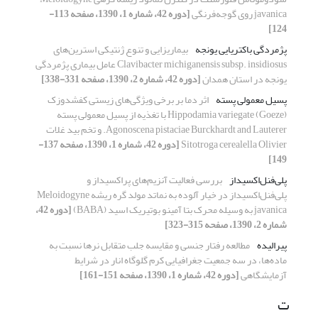
javanica روی گوجه‌فرنگی
[دوره 42، شماره 1، 1390، صفحه 113-
124]
پژمردگی باکتریایی یونجه
بیماریزایی و تنوع ژنتیکی استرین‌های
Clavibacter michiganensis subsp. insidiosus عامل بیماری پژمردگی
یونجه در استان همدان
[دوره 42، شماره 2، 1390، صفحه 331-338]
پسیل معمولی پسته
اثر دما بر برخی ویژگی‌های زیستی کفشدوزک
Hippodamia variegate (Goeze) با تغذیه از پسیل معمولی پسته
Agonoscena pistaciae Burckhardt and Lauterer. و تخم بید غلات
Sitotroga cerealella Olivier
[دوره 42، شماره 1، 1390، صفحه 137-
149]
پلی‌فنل‌اکسیداز
بررسی فعالیت آنزیم‌های پراکسیداز و
پلی‌فنل‌اکسیداز در خیار آلوده به نماتد مولد گره ریشه Meloidogyne
javanica به وسیله محرک بتا آمینو بوتیریک اسید (BABA)
[دوره 42،
شماره 2، 1390، صفحه 315-323]
پیرالیده
مطالعه رفتار جنسی و مقایسه جلب متقابل نرها نسبت به
ماده‌ها، در سه جمعیت جغرافیایی کرم گلوگاه انار در شرایط
آزمایشگاهی
[دوره 42، شماره 1، 1390، صفحه 151-161]
ت