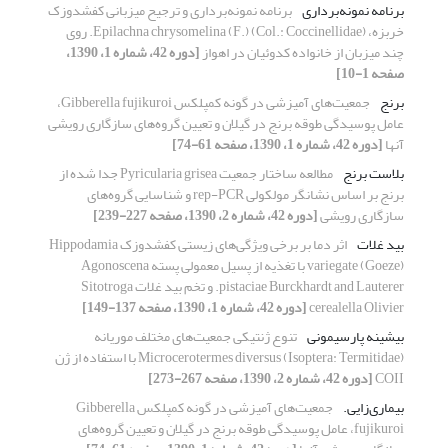
برنامه نمونه‌برداری
برنامه نمونه‌برداری و ترجیح میزبانی کفشدوزک
خربزه، Epilachna chrysomelina (F.) (Col.: Coccinellidae). روی
چند میزبان از خانواده کدوئیان در اهواز
[دوره 42، شماره 1، 1390،
صفحه 1-10]
برنج
جمعیت‌های آمیزشی در ‌گونه کمپلکس Gibberella fujikuroi،
عامل پوسیدگی طوقه برنج در گیلان و تعیین گروه‌های سازگاری رویشی
آنها
[دوره 42، شماره 1، 1390، صفحه 61-74]
بلاست برنج
مطالعه ساختار جمعیت Pyricularia grisea جدا شده از
برنج بر اساس نشانگر مولکولی rep-PCR و شناسایی گروه‌های
سازگاری رویشی
[دوره 42، شماره 2، 1390، صفحه 227-239]
بید غلات
اثر دما بر برخی ویژگی‌های زیستی کفشدوزک Hippodamia
variegate (Goeze) با تغذیه از پسیل معمولی پسته Agonoscena
pistaciae Burckhardt and Lauterer. و تخم بید غلات Sitotroga
cerealella Olivier
[دوره 42، شماره 1، 1390، صفحه 137-149]
بیشینه پارسیمونی
تنوع ژنتیکی جمعیت‌های مختلف موریانه
Microcerotermes diversus (Isoptera: Termitidae) با استفاده از ژن
COII
[دوره 42، شماره 2، 1390، صفحه 267-273]
بیماری‌زایی.
جمعیت‌های آمیزشی در ‌گونه کمپلکس Gibberella
fujikuroi، عامل پوسیدگی طوقه برنج در گیلان و تعیین گروه‌های