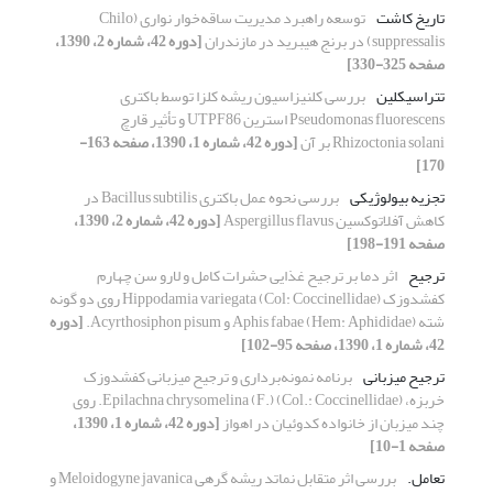
تاریخ کاشت
توسعه راهبرد مدیریت ساقه‌خوار نواری (Chilo
suppressalis) در برنج هیبرید در مازندران
[دوره 42، شماره 2، 1390،
صفحه 325-330]
تتراسیکلین
بررسی کلنیزاسیون ریشه کلزا توسط باکتری
Pseudomonas fluorescens استرین UTPF86 و تأثیر قارچ
Rhizoctonia solani بر آن
[دوره 42، شماره 1، 1390، صفحه 163-
170]
تجزیه بیولوژیکی
بررسی نحوه عمل باکتری Bacillus subtilis در
کاهش آفلاتوکسین Aspergillus flavus
[دوره 42، شماره 2، 1390،
صفحه 191-198]
ترجیح
اثر دما بر ترجیح غذایی حشرات کامل و لارو سن چهارم
کفشدوزک Hippodamia variegata (Col: Coccinellidae) روی دو گونه
شته Aphis fabae (Hem: Aphididae) و Acyrthosiphon pisum.
[دوره
42، شماره 1، 1390، صفحه 95-102]
ترجیح میزبانی
برنامه نمونه‌برداری و ترجیح میزبانی کفشدوزک
خربزه، Epilachna chrysomelina (F.) (Col.: Coccinellidae). روی
چند میزبان از خانواده کدوئیان در اهواز
[دوره 42، شماره 1، 1390،
صفحه 1-10]
تعامل.
بررسی اثر متقابل نماتد ریشه گرهی Meloidogyne javanica و