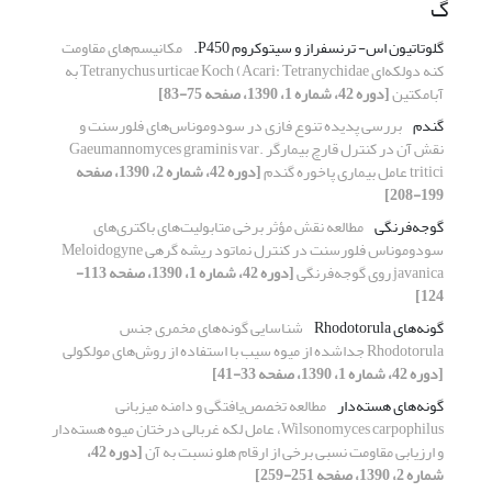
گ
گلوتاتیون اس- ترنسفراز و سیتوکروم P450.
مکانیسم‌های مقاومت
کنه دولکه‌ای Tetranychus urticae Koch (Acari: Tetranychidae به
آبامکتین
[دوره 42، شماره 1، 1390، صفحه 75-83]
گندم
بررسی پدیده تنوع فازی در سودوموناس‌های فلورسنت و
نقش آن در کنترل قارچ بیمارگر Gaeumannomyces graminis var.
tritici عامل بیماری پاخوره گندم
[دوره 42، شماره 2، 1390، صفحه
199-208]
گوجه‌فرنگی
مطالعه نقش مؤثر برخی متابولیت‌های باکتری‌های
سودوموناس فلورسنت در کنترل نماتود ریشه گرهی Meloidogyne
javanica روی گوجه‌فرنگی
[دوره 42، شماره 1، 1390، صفحه 113-
124]
گونه‌های Rhodotorula
شناسایی گونه‌های مخمری جنس
Rhodotorula جداشده از میوه سیب با استفاده از روش‌های مولکولی
[دوره 42، شماره 1، 1390، صفحه 33-41]
گونه‌های هسته‌دار
مطالعه تخصص‌یافتگی و دامنه میزبانی
Wilsonomyces carpophilus، عامل لکه غربالی درختان میوه هسته‌دار
و ارزیابی مقاومت نسبی برخی از ارقام هلو نسبت به آن
[دوره 42،
شماره 2، 1390، صفحه 251-259]