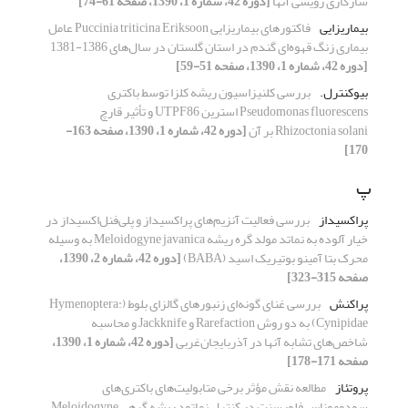
سازگاری رویشی آنها
[دوره 42، شماره 1، 1390، صفحه 61-74]
بیماریزایی
فاکتورهای بیماریزایی Puccinia triticina Eriksoon عامل
بیماری زنگ قهوه‌ای گندم در استان گلستان در سال‌های 1386-1381
[دوره 42، شماره 1، 1390، صفحه 51-59]
بیوکنترل.
بررسی کلنیزاسیون ریشه کلزا توسط باکتری
Pseudomonas fluorescens استرین UTPF86 و تأثیر قارچ
Rhizoctonia solani بر آن
[دوره 42، شماره 1، 1390، صفحه 163-
170]
پ
پراکسیداز
بررسی فعالیت آنزیم‌های پراکسیداز و پلی‌فنل‌اکسیداز در
خیار آلوده به نماتد مولد گره ریشه Meloidogyne javanica به وسیله
محرک بتا آمینو بوتیریک اسید (BABA)
[دوره 42، شماره 2، 1390،
صفحه 315-323]
پراکنش
بررسی غنای گونه‌ای زنبورهای گالزای بلوط (Hymenoptera:
Cynipidae) به دو روش Rarefaction و Jackknife و محاسبه
شاخص‌های تشابه آنها در آذربایجان‌غربی
[دوره 42، شماره 1، 1390،
صفحه 171-178]
پروتئاز
مطالعه نقش مؤثر برخی متابولیت‌های باکتری‌های
سودوموناس فلورسنت در کنترل نماتود ریشه گرهی Meloidogyne