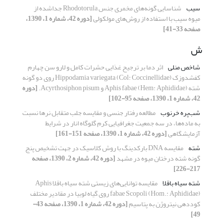
سیب
شناسایی گونه‌های مخمری جنس Rhodotorula جداشده از
میوه سیب با استفاده از روش‌های مولکولی
[دوره 42، شماره 1، 1390،
صفحه 33-41]
ش
شاخص منلی
اثر دما بر ترجیح غذایی حشرات کامل و لارو سن چهارم
کفشدوزک Hippodamia variegata (Col: Coccinellidae) روی دو گونه
شته Aphis fabae (Hem: Aphididae) و Acyrthosiphon pisum.
[دوره
42، شماره 1، 1390، صفحه 95-102]
شب‌پره خرنوب
مطالعه رفتار جنسی و مقایسه جلب متقابل نرها نسبت
به ماده‌ها، در سه جمعیت جغرافیایی کرم گلوگاه انار در شرایط
آزمایشگاهی
[دوره 42، شماره 1، 1390، صفحه 151-161]
شته
مقایسه DNA بارکدینگ با روش کلاسیک در جهت تشخیص پنج
گونه شته درختان میوه در مشهد
[دوره 42، شماره 2، 1390، صفحه
217-226]
شته سیاه باقلا
مقایسه توانایی‌های زیستی شته سیاه باقلا Aphis
fabae Scopoli (Hom.: Aphididae) روی گیاه لوبیا در مقادیر مختلف
کوددهی نیتروژن به پتاسیم
[دوره 42، شماره 1، 1390، صفحه 43-
49]