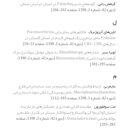
گیاهان باغی
گونه‌های جنسFilenchus در استان خراسان شمالی
[دوره 42، شماره 2، 1390، صفحه 261-266]
ل
لاین‌های آیزوژنیک
فاکتورهای بیماریزایی Puccinia triticina
Eriksoon عامل بیماری زنگ قهوه‌ای گندم در استان گلستان در
سال‌های 1386-1381
[دوره 42، شماره 1، 1390، صفحه 51-59]
لوبیا سبز
جدایه‌های Rhizobium spp. به عنوان عوامل بیوکنترل مرگ
گیاهچه لوبیا ناشی از Rhizoctonia solani
[دوره 42، شماره 2، 1390،
صفحه 295-301]
م
مایه‌زنی
ارتباط واکنش به کلرات پتاسیم در چند جدایه‌ ایرانی قارچ
Macrophomina phaseolina، عامل پوسیدگی ذغالی سویا با بیماریزایی
[دوره 42، شماره 1، 1390، صفحه 103-112]
مت سولفورون
مقایسه کارایی تعدادی از علف‌کش‌های بازدارنده
استیل کوآنزیم‌آ کربوکسیلاز و استولاکتاز سینتاز در کنترل علف هرز
یولاف‌وحشی (Avena ludoviciana)
[دوره 42، شماره 2، 1390، صفحه
285-293]