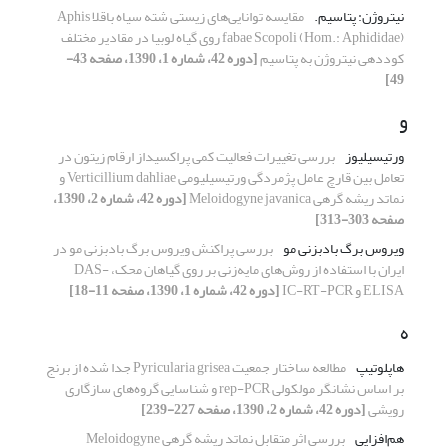
نیتروژن: پتاسیم.
مقایسه توانایی‌های زیستی شته سیاه باقلا Aphis
fabae Scopoli (Hom.: Aphididae) روی گیاه لوبیا در مقادیر مختلف
کوددهی نیتروژن به پتاسیم
[دوره 42، شماره 1، 1390، صفحه 43-
49]
و
ورتیسیلیوز
بررسی تغییرات فعالیت کمی پراکسیداز ارقام زیتون در
تعامل بین قارچ عامل پژمردگی ورتیسیلیومی Verticillium dahliae و
نماتد ریشه گرهی Meloidogyne javanica
[دوره 42، شماره 2، 1390،
صفحه 303-313]
ویروس برگ بادبزنی مو
بررسی پراکنش ویروس برگ بادبزنی مو در
ایران با استفاده از روش‌های مایه‌زنی بر روی گیاهان محک، DAS-
ELISA و IC-RT-PCR
[دوره 42، شماره 1، 1390، صفحه 11-18]
ه
هاپلوتیپ
مطالعه ساختار جمعیت Pyricularia grisea جدا شده از برنج
بر اساس نشانگر مولکولی rep-PCR و شناسایی گروه‌های سازگاری
رویشی
[دوره 42، شماره 2، 1390، صفحه 227-239]
هم‌افزایی
بررسی اثر متقابل نماتد ریشه گرهی Meloidogyne