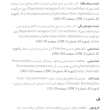
شته سیاه باقلا
اثر دما بر ترجیح غذایی حشرات کامل و لارو سن چهارم
کفشدوزک Hippodamia variegata (Col: Coccinellidae) روی دو گونه
شته Aphis fabae (Hem: Aphididae) و Acyrthosiphon pisum.
[دوره
42، شماره 1، 1390، صفحه 95-102]
شته نخودفرنگی
اثر دما بر ترجیح غذایی حشرات کامل و لارو سن
چهارم کفشدوزک Hippodamia variegata (Col: Coccinellidae) روی
دو گونه شته Aphis fabae (Hem: Aphididae) و Acyrthosiphon
pisum.
[دوره 42، شماره 1، 1390، صفحه 95-102]
شناسایی
گونه‌های جنسFilenchus در استان خراسان شمالی
[دوره
42، شماره 2، 1390، صفحه 261-266]
شناسایی
مطالعه جدایه بومی نماتود بیمارگر حشرات Heterorabditis
bacteriophora و باکتری همزیست آن Photorhabdus luminescens
subsp. laumondii
[دوره 42، شماره 2، 1390، صفحه 353-363]
شندآباد
معرفی کنه‌های اوریباتید عالی (Acari: Sarcoptiformes:
Oribatida: Brachypylina) منطقه شندآباد (استان آذربایجان‌شرقی)
[دوره 42، شماره 1، 1390، صفحه 19-32]
ف
فرومون
مطالعه رفتار جنسی و مقایسه جلب متقابل نرها نسبت به