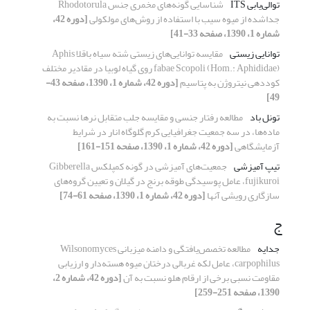
توالی‌یابی ITS
شناسایی گونه‌های مخمری جنس Rhodotorula
جداشده از میوه سیب با استفاده از روش‌های مولکولی
[دوره 42،
شماره 1، 1390، صفحه 33-41]
توانایی زیستی
مقایسه توانایی‌های زیستی شته سیاه باقلا Aphis
fabae Scopoli (Hom.: Aphididae) روی گیاه لوبیا در مقادیر مختلف
کوددهی نیتروژن به پتاسیم
[دوره 42، شماره 1، 1390، صفحه 43-
49]
تونل باد
مطالعه رفتار جنسی و مقایسه جلب متقابل نرها نسبت به
ماده‌ها، در سه جمعیت جغرافیایی کرم گلوگاه انار در شرایط
آزمایشگاهی
[دوره 42، شماره 1، 1390، صفحه 151-161]
تیپ آمیزشی
جمعیت‌های آمیزشی در ‌گونه کمپلکس Gibberella
fujikuroi، عامل پوسیدگی طوقه برنج در گیلان و تعیین گروه‌های
سازگاری رویشی آنها
[دوره 42، شماره 1، 1390، صفحه 61-74]
ج
جدایه
مطالعه تخصص‌یافتگی و دامنه میزبانی Wilsonomyces
carpophilus، عامل لکه غربالی درختان میوه هسته‌دار و ارزیابی
مقاومت نسبی برخی از ارقام هلو نسبت به آن
[دوره 42، شماره 2،
1390، صفحه 251-259]