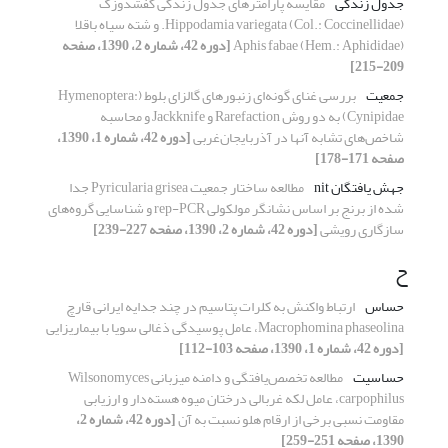
جدول زندگی
مقایسه پارامترهای جدول زندگی کفشدوزک
Hippodamia variegata (Col.: Coccinellidae). و شته سیاه باقلا
Aphis fabae (Hem.: Aphididae)
[دوره 42، شماره 2، 1390، صفحه
209-215]
جمعیت
بررسی غنای گونه‌ای زنبورهای گالزای بلوط (Hymenoptera:
Cynipidae) به دو روش Rarefaction و Jackknife و محاسبه
شاخص‌های تشابه آنها در آذربایجان‌غربی
[دوره 42، شماره 1، 1390،
صفحه 171-178]
جهش یافتگان nit
مطالعه ساختار جمعیت Pyricularia grisea جدا
شده از برنج بر اساس نشانگر مولکولی rep-PCR و شناسایی گروه‌های
سازگاری رویشی
[دوره 42، شماره 2، 1390، صفحه 227-239]
ح
حساس
ارتباط واکنش به کلرات پتاسیم در چند جدایه‌ ایرانی قارچ
Macrophomina phaseolina، عامل پوسیدگی ذغالی سویا با بیماریزایی
[دوره 42، شماره 1، 1390، صفحه 103-112]
حساسیت
مطالعه تخصص‌یافتگی و دامنه میزبانی Wilsonomyces
carpophilus، عامل لکه غربالی درختان میوه هسته‌دار و ارزیابی
مقاومت نسبی برخی از ارقام هلو نسبت به آن
[دوره 42، شماره 2،
1390، صفحه 251-259]