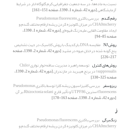
نسبت به ماده‌ها، در سه جمعیت جغرافیایی کرم گلوگاه انار در شرایط
آزمایشگاهی
[دوره 42، شماره 1، 1390، صفحه 151-161]
رقم گندم
بررسی باکتری Pseudomonas fluorescens
CHA0mcherry در میزان کلونیزه کردن ریشه ارقام مختلف گندم و
ایجاد مقاومت القایی علیه زنگ قهوه‌ای
[دوره 42، شماره 1، 1390،
صفحه 85-94]
روش NJ
مقایسه DNA بارکدینگ با روش کلاسیک در جهت تشخیص
پنج گونه شته درختان میوه در مشهد
[دوره 42، شماره 2، 1390، صفحه
217-226]
روش‌های کنترل
توسعه راهبرد مدیریت ساقه‌خوار نواری (Chilo
suppressalis) در برنج هیبرید در مازندران
[دوره 42، شماره 2، 1390،
صفحه 325-330]
ریزوسفر
بررسی کلنیزاسیون ریشه کلزا توسط باکتری Pseudomonas
fluorescens استرین UTPF86 و تأثیر قارچ Rhizoctonia solani بر آن
[دوره 42، شماره 1، 1390، صفحه 163-170]
ز
زنگ‌برگی
بررسی باکتری Pseudomonas fluorescens
CHA0mcherry در میزان کلونیزه کردن ریشه ارقام مختلف گندم و