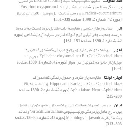
القاء مقاومت
تلفیق سالیسیلیک اسید و Bacillus subtilis در کنترل
پوسیدگی ساقه و ریشه خیار ناشی از Fusarium oxysporum f. sp.
radicis-cucumerinum. و بررسی فعالیت آنزیم فنیل‌آلانین آمونیالیاز
[دوره 42، شماره 2، 1390، صفحه 339-351]
انار.
مطالعه رفتار جنسی و مقایسه جلب متقابل نرها نسبت به ماده‌ها،
در سه جمعیت جغرافیایی کرم گلوگاه انار در شرایط آزمایشگاهی
[دوره
42، شماره 1، 1390، صفحه 151-161]
اهواز.
برنامه نمونه‌برداری و ترجیح میزبانی کفشدوزک خربزه،
Epilachna chrysomelina (F.) (Col.: Coccinellidae). روی چند
میزبان از خانواده کدوئیان در اهواز
[دوره 42، شماره 1، 1390، صفحه
1-10]
اویلر- ‌‌لوتکا
مقایسه پارامترهای جدول زندگی کفشدوزک
Hippodamia variegata (Col.: Coccinellidae). و شته سیاه باقلا
Aphis fabae (Hem.: Aphididae)
[دوره 42، شماره 2، 1390، صفحه
209-215]
ایران
بررسی تغییرات فعالیت کمی پراکسیداز ارقام زیتون در تعامل
بین قارچ عامل پژمردگی ورتیسیلیومی Verticillium dahliae و نماتد
ریشه گرهی Meloidogyne javanica
[دوره 42، شماره 2، 1390، صفحه
303-313]