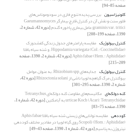
صفحه 85-94]
کلونیزاسیون
بررسی پدیده تنوع فازی در سودوموناس‌های
فلورسنت و نقش آن در کنترل قارچ بیمارگر Gaeumannomyces
graminis var. tritici عامل بیماری پاخوره گندم
[دوره 42، شماره 2،
1390، صفحه 199-208]
کنترل بیولوژیک
مقایسه پارامترهای جدول زندگی کفشدوزک
Hippodamia variegata (Col.: Coccinellidae). و شته سیاه باقلا
Aphis fabae (Hem.: Aphididae)
[دوره 42، شماره 2، 1390، صفحه
209-215]
کنترل بیولوژیک
جدایه‌های Rhizobium spp. به عنوان عوامل
بیوکنترل مرگ گیاهچه لوبیا ناشی از Rhizoctonia solani
[دوره 42،
شماره 2، 1390، صفحه 295-301]
کنه دولکه‌ای
مکانیسم‌های مقاومت کنه دولکه‌ای Tetranychus
urticae Koch (Acari: Tetranychidae به آبامکتین
[دوره 42، شماره 1،
1390، صفحه 75-83]
کوددهی
مقایسه توانایی‌های زیستی شته سیاه باقلا Aphis fabae
Scopoli (Hom.: Aphididae) روی گیاه لوبیا در مقادیر مختلف کوددهی
نیتروژن به پتاسیم
[دوره 42، شماره 1، 1390، صفحه 43-49]