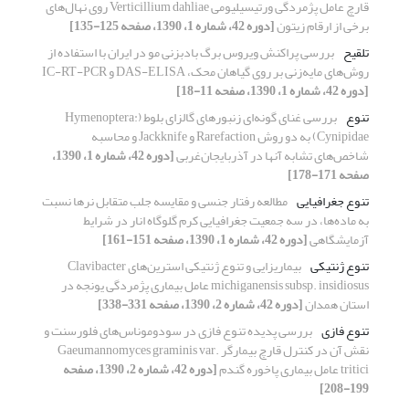
قارچ عامل پژمردگی ورتیسیلیومی Verticillium dahliae روی نهال‌های
برخی از ارقام زیتون
[دوره 42، شماره 1، 1390، صفحه 125-135]
تلقیح
بررسی پراکنش ویروس برگ بادبزنی مو در ایران با استفاده از
روش‌های مایه‌زنی بر روی گیاهان محک، DAS-ELISA و IC-RT-PCR
[دوره 42، شماره 1، 1390، صفحه 11-18]
تنوع
بررسی غنای گونه‌ای زنبورهای گالزای بلوط (Hymenoptera:
Cynipidae) به دو روش Rarefaction و Jackknife و محاسبه
شاخص‌های تشابه آنها در آذربایجان‌غربی
[دوره 42، شماره 1، 1390،
صفحه 171-178]
تنوع جغرافیایی
مطالعه رفتار جنسی و مقایسه جلب متقابل نرها نسبت
به ماده‌ها، در سه جمعیت جغرافیایی کرم گلوگاه انار در شرایط
آزمایشگاهی
[دوره 42، شماره 1، 1390، صفحه 151-161]
تنوع ژنتیکی
بیماریزایی و تنوع ژنتیکی استرین‌های Clavibacter
michiganensis subsp. insidiosus عامل بیماری پژمردگی یونجه در
استان همدان
[دوره 42، شماره 2، 1390، صفحه 331-338]
تنوع فازی
بررسی پدیده تنوع فازی در سودوموناس‌های فلورسنت و
نقش آن در کنترل قارچ بیمارگر Gaeumannomyces graminis var.
tritici عامل بیماری پاخوره گندم
[دوره 42، شماره 2، 1390، صفحه
199-208]