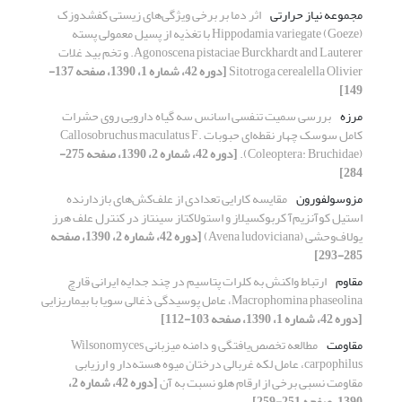
مجموعه نیاز حرارتی
اثر دما بر برخی ویژگی‌های زیستی کفشدوزک
Hippodamia variegate (Goeze) با تغذیه از پسیل معمولی پسته
Agonoscena pistaciae Burckhardt and Lauterer. و تخم بید غلات
Sitotroga cerealella Olivier
[دوره 42، شماره 1، 1390، صفحه 137-
149]
مرزه
بررسی سمیت تنفسی اسانس سه گیاه دارویی روی حشرات
کامل سوسک چهار نقطه‌ای حبوبات Callosobruchus maculatus F.
(Coleoptera: Bruchidae).
[دوره 42، شماره 2، 1390، صفحه 275-
284]
مزوسولفورون
مقایسه کارایی تعدادی از علف‌کش‌های بازدارنده
استیل کوآنزیم‌آ کربوکسیلاز و استولاکتاز سینتاز در کنترل علف هرز
یولاف‌وحشی (Avena ludoviciana)
[دوره 42، شماره 2، 1390، صفحه
285-293]
مقاوم
ارتباط واکنش به کلرات پتاسیم در چند جدایه‌ ایرانی قارچ
Macrophomina phaseolina، عامل پوسیدگی ذغالی سویا با بیماریزایی
[دوره 42، شماره 1، 1390، صفحه 103-112]
مقاومت
مطالعه تخصص‌یافتگی و دامنه میزبانی Wilsonomyces
carpophilus، عامل لکه غربالی درختان میوه هسته‌دار و ارزیابی
مقاومت نسبی برخی از ارقام هلو نسبت به آن
[دوره 42، شماره 2،
1390، صفحه 251-259]