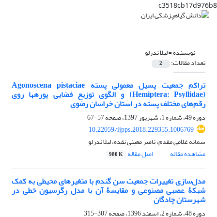
c3518cb17d976b8
نویسنده =
لیلا ندرلو
تعداد مقالات:
2
تراکم جمعیت پسیل معمولی پسته Agonoscena pistaciae
(Hemiptera: Psyllidae) و الگوی توزیع فضایی پوره‎ها روی
رقم‌های مختلف پسته در استان خراسان رضوی
دوره 49، شماره 1، شهریور 1397، صفحه
57-67
10.22059/ijpps.2018.229355.1006769
سمانه غلامی مقدم، ناصر معینی نقده، لیلا ندرلو
مشاهده مقاله
اصل مقاله
980 K
مدل‌سازی تغییرات جمعیت سن گندم با متغیرهای محیطی به کمک
شبکۀ عصبی مصنوعی و مقایسۀ آن با مدل رگرسیون خطی در
شهرستان چادگان
دوره 48، شماره 2، اسفند 1396، صفحه
307-315