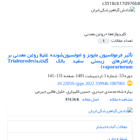
c3518cb17d976b8
کلیدواژه‌ها =
روغن معدنی
تعداد مقالات:
1
تأثیر فرمولاسیون مایونز و امولسیون‌شونده غلیظ روغن معدنی بر
پارامترهای زیستی سفید بالک گلخانه(Trialeurodes
vaporariorum)
دوره 53، شماره 1، اردیبهشت 1401، صفحه
131-141
10.22059/ijpps.2022.339946.1007001
بهاره شاه محمدی حیدری، حسین اللهیاری، خلیل طالبی جهرمی
مشاهده مقاله
اصل مقاله
974.56 K
مقالات آماده انتشار
شماره جاری