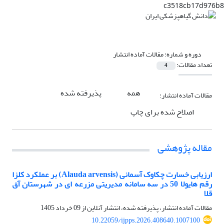
c3518cb17d976b8
دوره و شماره:
مقالات آماده انتشار
تعداد مقالات:
4
همه
پذیرفته شده
مقالات آماده انتشار:
اصلاح شده برای چاپ
مقاله پژوهشی
ارزیابی خسارت چکاوک آسمانی (Alauda arvensis) بر عملکرد کلزا
رقم هایولا 50 در سه سامانه مدیریتی مزرعه‌ ای در شهرستان آق
قلا
مقالات آماده انتشار، پذیرفته شده، انتشار آنلاین از
09 خرداد 1405
10.22059/ijpps.2026.408640.1007100