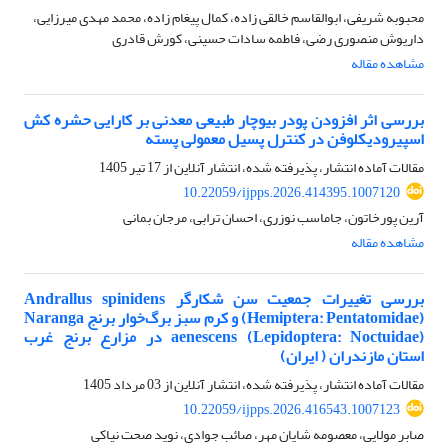
محبوبه شریفی، ابوالقاسم خالقی زاده، کمال پیغام زاده، محمد مهدی میرزایی،
داریوش منصوری رضی، فاطمه سادات حسینی، کورش قادری
مشاهده مقاله
بررسی اثر افزودن پودر بیوچار طبیعی معدنی بر کارایی حشره کش
اسپیرودیکلوفن در کنترل پسیل معمولی پسته
مقالات آماده انتشار، پذیرفته شده، انتشار آنلاین از
17 تیر 1405
10.22059/ijpps.2026.414395.1007120
آرین پورخاتون، جاماسب نوزری، احسان ترابی، مرجان بمانی
مشاهده مقاله
بررسی تغییرات جمعیت سن شکارگر Andrallus spinidens
(Hemiptera: Pentatomidae) و کرم سبز برگ‌خوار برنج Naranga
aenescens (Lepidoptera: Noctuidae) در مزارع برنج غرب
استان مازندران ( ایران)
مقالات آماده انتشار، پذیرفته شده، انتشار آنلاین از
03 مرداد 1405
10.22059/ijpps.2026.416543.1007123
صابر مولایی، معصومه شایان مهر، صائب جوادی، نوید صحت نیاکی